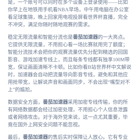
是，一个账号可以同时在多个设备上登录使用——比如
你早上在地铁用手机看NBA早场，中午用电脑在办公室
看足球集锦，晚上回家用电视投屏看世界杯直播，完全
不冲突，满足你随时随地观赛的需求。
稳定无限流量和智能分流也是
番茄加速器
的一大亮点。
它提供无限流量，不用担心看一场比赛就用完了额度；
智能分流技术会把你的观赛流量优先分配到精选的回国
影音、游戏加速专线上，而且每条专线都有独享100M带
宽，保证画面清晰不卡顿。比如你看B站世界杯中文解说
时，加速器会自动把流量导向影音专线，避免和其他应
用抢带宽，让解说声音和画面同步，不会出现“嘴型对不
上”的尴尬。
数据安全方面，
番茄加速器
采用加密专线传输，你的所
有网络数据都会经过加密处理，不用担心个人信息泄露
或者网络攻击。对于海外党来说，这一点尤其重要，毕
竟在国外上网安全问题不能忽视。
最后，
番茄加速器
的售后实时保障让人放心。它有专业