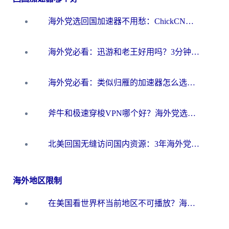
海外党选回国加速器不用愁：ChickCN和洞见哪个好？一篇搞定所有疑问
海外党必看：迅游和老王好用吗？3分钟选对加速国内网络的加速器
海外党必看：类似归雁的加速器怎么选？一篇搞定无缝访问国内资源
斧牛和极速穿梭VPN哪个好？海外党选回国加速器必看的真实对比与避坑指南
北美回国无缝访问国内资源：3年海外党亲测的加速器选择指南
海外地区限制
在美国看世界杯当前地区不可播放？海外党体育观赛终极指南来了！