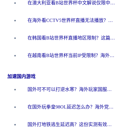
在澳大利亚看B站世界杯中文解说仅限中国大陆？这篇指南帮你打破限制看遍赛事
在海外看CCTV5世界杯直播无法播放？这篇指南让你和国内球迷同步呐喊
在韩国看B站世界杯直播地区限制？这篇指南让你告别“当前地区不可播放”
在越南看B站世界杯当前IP受限制？海外党体育观赛终极指南来了
加速国内游戏
国外可不可以打逆水寒？海外玩家国服畅玩终极指南（附漫威荒野乱斗加速方案）
在国外玩拳皇98OL延迟怎么办？海外党亲测有效的低延迟指南
国外打地铁逃生延迟高？这份实测有效的低延迟指南帮你吃鸡