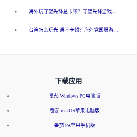
海外玩守望先锋总卡顿？守望先锋游戏加速器在哪里买&避坑指南（附欧洲非洲游戏实测）
台湾怎么玩光·遇不卡顿？海外党国服游戏加速终极攻略（附实测体验）
下载应用
番茄 Windows PC电脑版
番茄 macOS苹果电脑版
番茄 ios苹果手机版