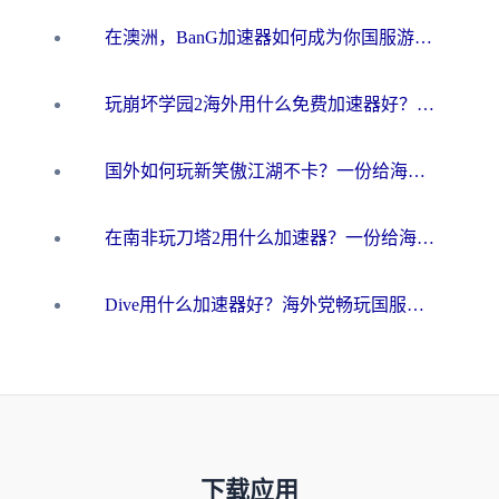
在澳洲，BanG加速器如何成为你国服游戏的“时光机”？
玩崩坏学园2海外用什么免费加速器好？2026海外党亲测国服游戏加速指南
国外如何玩新笑傲江湖不卡？一份给海外游子的终极网络指南
在南非玩刀塔2用什么加速器？一份给海外游子的终极生存指南
Dive用什么加速器好？海外党畅玩国服游戏的终极避坑指南
下载应用