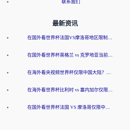
联系我们
最新资讯
在国外看世界杯法国VS摩洛哥地区限制？这篇指南让你流畅看中文解说无压力
在国外看世界杯英格兰 vs 克罗地亚当前地区不可播放？这篇指南帮你搞定所有海外观赛难题
在海外看央视频世界杯仅限中国大陆？这篇指南帮你解锁中文解说+无卡顿直播
在海外看世界杯比利时 vs 塞内加尔仅限中国大陆？我找到了最流畅的中文解说之路
在国外看世界杯法国 VS 摩洛哥仅限中国大陆？海外党这样看中文解说赛事不卡顿