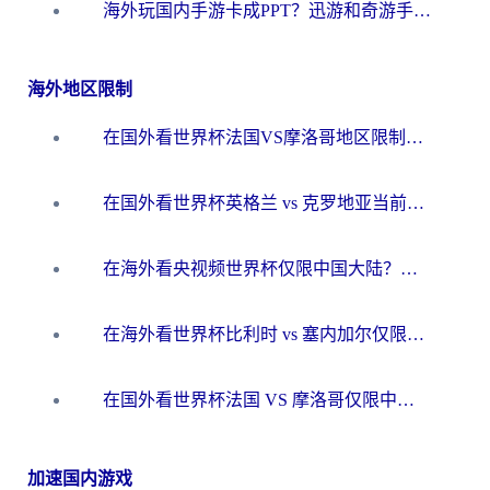
海外玩国内手游卡成PPT？迅游和奇游手游哪个好？一篇讲透回国加速器怎么选
海外地区限制
在国外看世界杯法国VS摩洛哥地区限制？这篇指南让你流畅看中文解说无压力
在国外看世界杯英格兰 vs 克罗地亚当前地区不可播放？这篇指南帮你搞定所有海外观赛难题
在海外看央视频世界杯仅限中国大陆？这篇指南帮你解锁中文解说+无卡顿直播
在海外看世界杯比利时 vs 塞内加尔仅限中国大陆？我找到了最流畅的中文解说之路
在国外看世界杯法国 VS 摩洛哥仅限中国大陆？海外党这样看中文解说赛事不卡顿
加速国内游戏