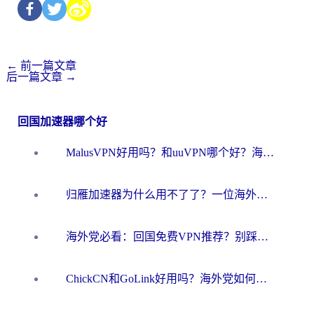
←
前一篇文章
后一篇文章
→
回国加速器哪个好
MalusVPN好用吗？和uuVPN哪个好？海外党无缝访问国内资源的真实对比与选择指南
归雁加速器为什么用不了了？一位海外游子的真实困惑与技术解答
海外党必看：回国免费VPN推荐？别踩坑！教你选对加速器无缝刷国内资源
ChickCN和GoLink好用吗？海外党如何选对回国加速器