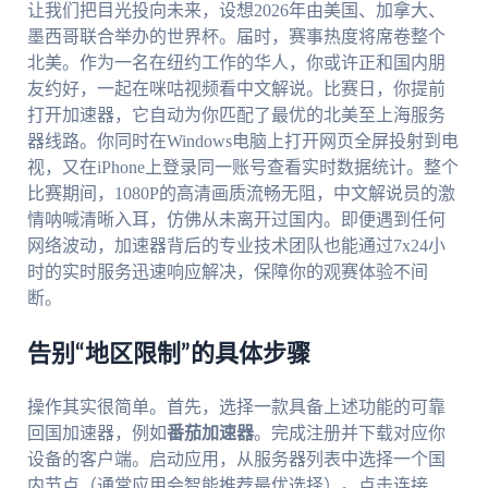
让我们把目光投向未来，设想2026年由美国、加拿大、
墨西哥联合举办的世界杯。届时，赛事热度将席卷整个
北美。作为一名在纽约工作的华人，你或许正和国内朋
友约好，一起在咪咕视频看中文解说。比赛日，你提前
打开加速器，它自动为你匹配了最优的北美至上海服务
器线路。你同时在Windows电脑上打开网页全屏投射到电
视，又在iPhone上登录同一账号查看实时数据统计。整个
比赛期间，1080P的高清画质流畅无阻，中文解说员的激
情呐喊清晰入耳，仿佛从未离开过国内。即便遇到任何
网络波动，加速器背后的专业技术团队也能通过7x24小
时的实时服务迅速响应解决，保障你的观赛体验不间
断。
告别“地区限制”的具体步骤
操作其实很简单。首先，选择一款具备上述功能的可靠
回国加速器，例如
番茄加速器
。完成注册并下载对应你
设备的客户端。启动应用，从服务器列表中选择一个国
内节点（通常应用会智能推荐最优选择）。点击连接，