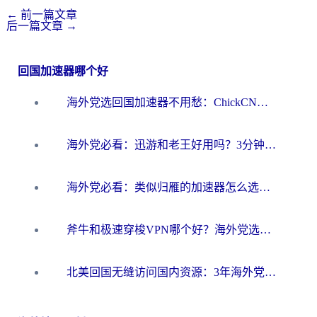
←
前一篇文章
后一篇文章
→
回国加速器哪个好
海外党选回国加速器不用愁：ChickCN和洞见哪个好？一篇搞定所有疑问
海外党必看：迅游和老王好用吗？3分钟选对加速国内网络的加速器
海外党必看：类似归雁的加速器怎么选？一篇搞定无缝访问国内资源
斧牛和极速穿梭VPN哪个好？海外党选回国加速器必看的真实对比与避坑指南
北美回国无缝访问国内资源：3年海外党亲测的加速器选择指南