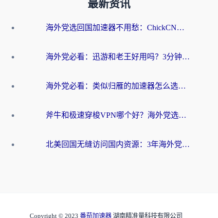
最新资讯
海外党选回国加速器不用愁：ChickCN和洞见哪个好？一篇搞定所有疑问
海外党必看：迅游和老王好用吗？3分钟选对加速国内网络的加速器
海外党必看：类似归雁的加速器怎么选？一篇搞定无缝访问国内资源
斧牛和极速穿梭VPN哪个好？海外党选回国加速器必看的真实对比与避坑指南
北美回国无缝访问国内资源：3年海外党亲测的加速器选择指南
Copyright © 2023
番茄加速器
湖南精准量科技有限公司