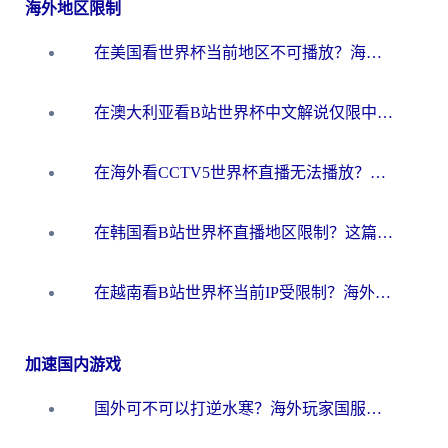
海外地区限制
在美国看世界杯当前地区不可播放？海外党体育观赛终极指南来了！
在澳大利亚看B站世界杯中文解说仅限中国大陆？这篇指南帮你打破限制看遍赛事
在海外看CCTV5世界杯直播无法播放？这篇指南让你和国内球迷同步呐喊
在韩国看B站世界杯直播地区限制？这篇指南让你告别“当前地区不可播放”
在越南看B站世界杯当前IP受限制？海外党体育观赛终极指南来了
加速国内游戏
国外可不可以打逆水寒？海外玩家国服畅玩终极指南（附漫威荒野乱斗加速方案）