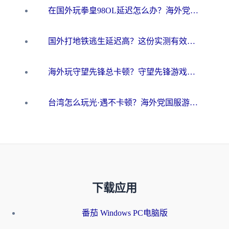
在国外玩拳皇98OL延迟怎么办？海外党亲测有效的低延迟指南
国外打地铁逃生延迟高？这份实测有效的低延迟指南帮你吃鸡
海外玩守望先锋总卡顿？守望先锋游戏加速器在哪里买&避坑指南（附欧洲非洲游戏实测）
台湾怎么玩光·遇不卡顿？海外党国服游戏加速终极攻略（附实测体验）
下载应用
番茄 Windows PC电脑版