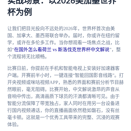
实战场景：以2026美加墨世界
杯为例
让我们把目光投向不远处的2026年，世界杯首次由美
国、加拿大、墨西哥联合举办。届时，你或许在纽约留
学，或许在多伦多工作。当你想观看一场焦点之战，比
如“
在国外怎么看荷兰 vs 斯洛伐克世界杯中文解说
”，整
个流程将无比顺畅。
比赛日前，你提前在手机和智能电视上安装好加速器客
户端。开赛前半小时，一键连接“智能回国影音线路”。打
开央视频或咪咕视频APP，熟悉的界面和赛前分析节目赫
然眼前，毫无阻碍。比赛开始，中文解说激昂的声音从
音响中传出，高清画质下球员的汗滴都清晰可见。由于
智能分流保障了带宽独占，家人同时在用另一台设备进
行国内视频通话，你的直播画面依然稳如磐石，没有丝
毫卡顿。这就是一个优秀工具带来的完整、沉浸的观赛
体验。