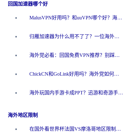
回国加速器哪个好
MalusVPN好用吗？和uuVPN哪个好？海外党无缝访问国内资源的真实对比与选择指南
归雁加速器为什么用不了了？一位海外游子的真实困惑与技术解答
海外党必看：回国免费VPN推荐？别踩坑！教你选对加速器无缝刷国内资源
ChickCN和GoLink好用吗？海外党如何选对回国加速器
海外玩国内手游卡成PPT？迅游和奇游手游哪个好？一篇讲透回国加速器怎么选
海外地区限制
在国外看世界杯法国VS摩洛哥地区限制？这篇指南让你流畅看中文解说无压力