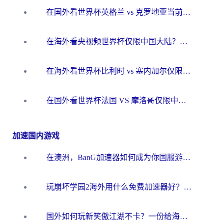
在国外看世界杯英格兰 vs 克罗地亚当前地区不可播放？这篇指南帮你搞定所有海外观赛难题
在海外看央视频世界杯仅限中国大陆？这篇指南帮你解锁中文解说+无卡顿直播
在海外看世界杯比利时 vs 塞内加尔仅限中国大陆？我找到了最流畅的中文解说之路
在国外看世界杯法国 VS 摩洛哥仅限中国大陆？海外党这样看中文解说赛事不卡顿
加速国内游戏
在澳洲，BanG加速器如何成为你国服游戏的“时光机”？
玩崩坏学园2海外用什么免费加速器好？2026海外党亲测国服游戏加速指南
国外如何玩新笑傲江湖不卡？一份给海外游子的终极网络指南