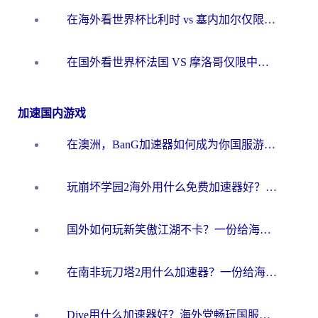
在海外看世界杯比利时 vs 塞内加尔仅限中国大陆？我找到了最流畅的中文解说之路
在国外看世界杯法国 VS 摩洛哥仅限中国大陆？海外党这样看中文解说赛事不卡顿
加速国内游戏
在澳洲，BanG加速器如何成为你国服游戏的“时光机”？
玩崩坏学园2海外用什么免费加速器好？2026海外党亲测国服游戏加速指南
国外如何玩新笑傲江湖不卡？一份给海外游子的终极网络指南
在南非玩刀塔2用什么加速器？一份给海外游子的终极生存指南
Dive用什么加速器好？海外党畅玩国服游戏的终极避坑指南