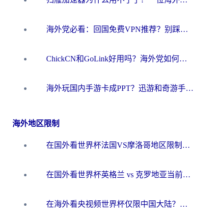
海外党必看：回国免费VPN推荐？别踩坑！教你选对加速器无缝刷国内资源
ChickCN和GoLink好用吗？海外党如何选对回国加速器
海外玩国内手游卡成PPT？迅游和奇游手游哪个好？一篇讲透回国加速器怎么选
海外地区限制
在国外看世界杯法国VS摩洛哥地区限制？这篇指南让你流畅看中文解说无压力
在国外看世界杯英格兰 vs 克罗地亚当前地区不可播放？这篇指南帮你搞定所有海外观赛难题
在海外看央视频世界杯仅限中国大陆？这篇指南帮你解锁中文解说+无卡顿直播