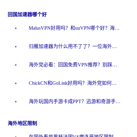
回国加速器哪个好
MalusVPN好用吗？和uuVPN哪个好？海外党无缝访问国内资源的真实对比与选择指南
归雁加速器为什么用不了了？一位海外游子的真实困惑与技术解答
海外党必看：回国免费VPN推荐？别踩坑！教你选对加速器无缝刷国内资源
ChickCN和GoLink好用吗？海外党如何选对回国加速器
海外玩国内手游卡成PPT？迅游和奇游手游哪个好？一篇讲透回国加速器怎么选
海外地区限制
在国外看世界杯法国VS摩洛哥地区限制？这篇指南让你流畅看中文解说无压力