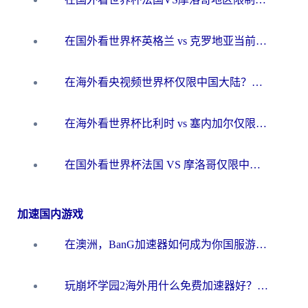
在国外看世界杯英格兰 vs 克罗地亚当前地区不可播放？这篇指南帮你搞定所有海外观赛难题
在海外看央视频世界杯仅限中国大陆？这篇指南帮你解锁中文解说+无卡顿直播
在海外看世界杯比利时 vs 塞内加尔仅限中国大陆？我找到了最流畅的中文解说之路
在国外看世界杯法国 VS 摩洛哥仅限中国大陆？海外党这样看中文解说赛事不卡顿
加速国内游戏
在澳洲，BanG加速器如何成为你国服游戏的“时光机”？
玩崩坏学园2海外用什么免费加速器好？2026海外党亲测国服游戏加速指南