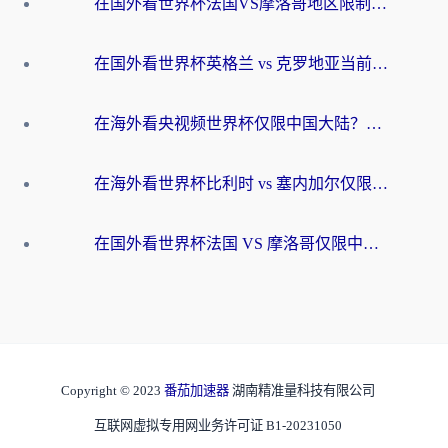
在国外看世界杯法国VS摩洛哥地区限制？这篇指南让你流畅看中文解说无压力
在国外看世界杯英格兰 vs 克罗地亚当前地区不可播放？这篇指南帮你搞定所有海外观赛难题
在海外看央视频世界杯仅限中国大陆？这篇指南帮你解锁中文解说+无卡顿直播
在海外看世界杯比利时 vs 塞内加尔仅限中国大陆？我找到了最流畅的中文解说之路
在国外看世界杯法国 VS 摩洛哥仅限中国大陆？海外党这样看中文解说赛事不卡顿
Copyright © 2023
番茄加速器
湖南精准量科技有限公司
互联网虚拟专用网业务许可证 B1-20231050