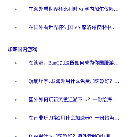
在海外看世界杯比利时 vs 塞内加尔仅限中国大陆？我找到了最流畅的中文解说之路
在国外看世界杯法国 VS 摩洛哥仅限中国大陆？海外党这样看中文解说赛事不卡顿
加速国内游戏
在澳洲，BanG加速器如何成为你国服游戏的“时光机”？
玩崩坏学园2海外用什么免费加速器好？2026海外党亲测国服游戏加速指南
国外如何玩新笑傲江湖不卡？一份给海外游子的终极网络指南
在南非玩刀塔2用什么加速器？一份给海外游子的终极生存指南
Dive用什么加速器好？海外党畅玩国服游戏的终极避坑指南