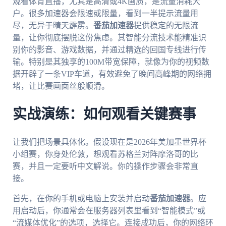
观看体育直播，尤其是高清或4K画质，是流量消耗大
户。很多加速器会限速或限量，看到一半提示流量用
尽，无异于晴天霹雳。
番茄加速器
提供稳定的无限流
量，让你彻底摆脱这份焦虑。其智能分流技术能精准识
别你的影音、游戏数据，并通过精选的回国专线进行传
输。特别是其独享的100M带宽保障，就像为你的视频数
据开辟了一条VIP车道，有效避免了晚间高峰期的网络拥
堵，让比赛画面丝般顺滑。
实战演练：如何观看关键赛事
让我们把场景具体化。假设现在是2026年美加墨世界杯
小组赛，你身处伦敦，想观看苏格兰对阵摩洛哥的比
赛，并且一定要听中文解说。你的操作步骤会非常直
接。
首先，在你的手机或电脑上安装并启动
番茄加速器
。应
用启动后，你通常会在服务器列表里看到“智能模式”或
“流媒体优化”的选项，选择它。连接成功后，你的网络环