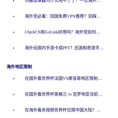
归雁加速器为什么用不了了？一位海外游子的真实困惑与技术解答
海外党必看：回国免费VPN推荐？别踩坑！教你选对加速器无缝刷国内资源
ChickCN和GoLink好用吗？海外党如何选对回国加速器
海外玩国内手游卡成PPT？迅游和奇游手游哪个好？一篇讲透回国加速器怎么选
海外地区限制
在国外看世界杯法国VS摩洛哥地区限制？这篇指南让你流畅看中文解说无压力
在国外看世界杯英格兰 vs 克罗地亚当前地区不可播放？这篇指南帮你搞定所有海外观赛难题
在海外看央视频世界杯仅限中国大陆？这篇指南帮你解锁中文解说+无卡顿直播