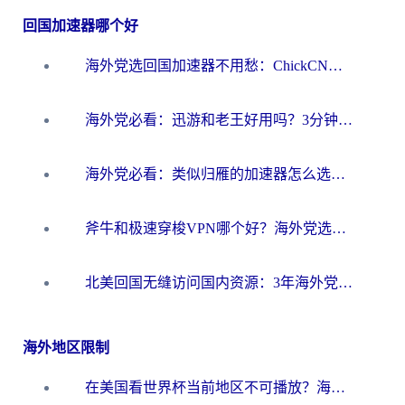
回国加速器哪个好
海外党选回国加速器不用愁：ChickCN和洞见哪个好？一篇搞定所有疑问
海外党必看：迅游和老王好用吗？3分钟选对加速国内网络的加速器
海外党必看：类似归雁的加速器怎么选？一篇搞定无缝访问国内资源
斧牛和极速穿梭VPN哪个好？海外党选回国加速器必看的真实对比与避坑指南
北美回国无缝访问国内资源：3年海外党亲测的加速器选择指南
海外地区限制
在美国看世界杯当前地区不可播放？海外党体育观赛终极指南来了！