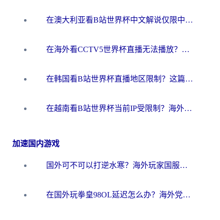
在澳大利亚看B站世界杯中文解说仅限中国大陆？这篇指南帮你打破限制看遍赛事
在海外看CCTV5世界杯直播无法播放？这篇指南让你和国内球迷同步呐喊
在韩国看B站世界杯直播地区限制？这篇指南让你告别“当前地区不可播放”
在越南看B站世界杯当前IP受限制？海外党体育观赛终极指南来了
加速国内游戏
国外可不可以打逆水寒？海外玩家国服畅玩终极指南（附漫威荒野乱斗加速方案）
在国外玩拳皇98OL延迟怎么办？海外党亲测有效的低延迟指南