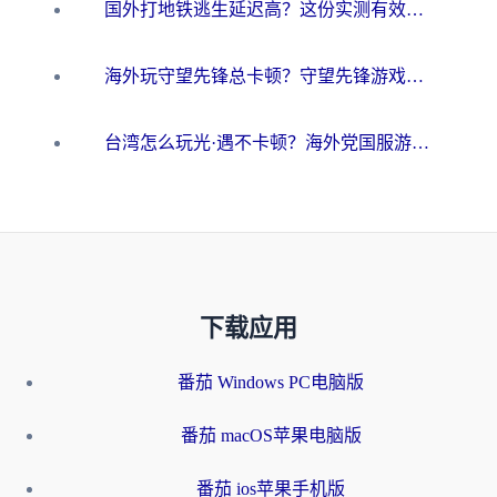
国外打地铁逃生延迟高？这份实测有效的低延迟指南帮你吃鸡
海外玩守望先锋总卡顿？守望先锋游戏加速器在哪里买&避坑指南（附欧洲非洲游戏实测）
台湾怎么玩光·遇不卡顿？海外党国服游戏加速终极攻略（附实测体验）
下载应用
番茄 Windows PC电脑版
番茄 macOS苹果电脑版
番茄 ios苹果手机版