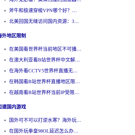
斧牛和极速穿梭VPN哪个好？海外党选回国加速器必看的真实对比与避坑指南
北美回国无缝访问国内资源：3年海外党亲测的加速器选择指南
海外地区限制
在美国看世界杯当前地区不可播放？海外党体育观赛终极指南来了！
在澳大利亚看B站世界杯中文解说仅限中国大陆？这篇指南帮你打破限制看遍赛事
在海外看CCTV5世界杯直播无法播放？这篇指南让你和国内球迷同步呐喊
在韩国看B站世界杯直播地区限制？这篇指南让你告别“当前地区不可播放”
在越南看B站世界杯当前IP受限制？海外党体育观赛终极指南来了
加速国内游戏
国外可不可以打逆水寒？海外玩家国服畅玩终极指南（附漫威荒野乱斗加速方案）
在国外玩拳皇98OL延迟怎么办？海外党亲测有效的低延迟指南