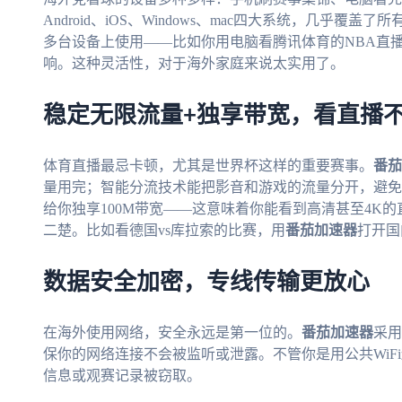
Android、iOS、Windows、mac四大系统，几乎
多台设备上使用——比如你用电脑看腾讯体育的NBA直
响。这种灵活性，对于海外家庭来说太实用了。
稳定无限流量+独享带宽，看直播
体育直播最忌卡顿，尤其是世界杯这样的重要赛事。
番茄
量用完；智能分流技术能把影音和游戏的流量分开，避免
给你独享100M带宽——这意味着你能看到高清甚至4K
二楚。比如看德国vs库拉索的比赛，用
番茄加速器
打开国
数据安全加密，专线传输更放心
在海外使用网络，安全永远是第一位的。
番茄加速器
采用
保你的网络连接不会被监听或泄露。不管你是用公共WiF
信息或观赛记录被窃取。