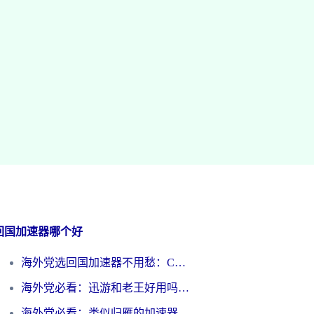
回国加速器哪个好
海外党选回国加速器不用愁：ChickCN和洞见哪个好？一篇搞定所有疑问
海外党必看：迅游和老王好用吗？3分钟选对加速国内网络的加速器
海外党必看：类似归雁的加速器怎么选？一篇搞定无缝访问国内资源