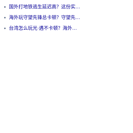
国外打地铁逃生延迟高？这份实测有效的低延迟指南帮你吃鸡
海外玩守望先锋总卡顿？守望先锋游戏加速器在哪里买&避坑指南（附欧洲非洲游戏实测）
台湾怎么玩光·遇不卡顿？海外党国服游戏加速终极攻略（附实测体验）