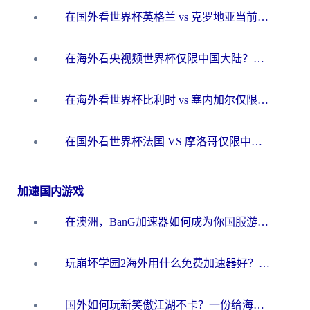
在国外看世界杯英格兰 vs 克罗地亚当前地区不可播放？这篇指南帮你搞定所有海外观赛难题
在海外看央视频世界杯仅限中国大陆？这篇指南帮你解锁中文解说+无卡顿直播
在海外看世界杯比利时 vs 塞内加尔仅限中国大陆？我找到了最流畅的中文解说之路
在国外看世界杯法国 VS 摩洛哥仅限中国大陆？海外党这样看中文解说赛事不卡顿
加速国内游戏
在澳洲，BanG加速器如何成为你国服游戏的“时光机”？
玩崩坏学园2海外用什么免费加速器好？2026海外党亲测国服游戏加速指南
国外如何玩新笑傲江湖不卡？一份给海外游子的终极网络指南