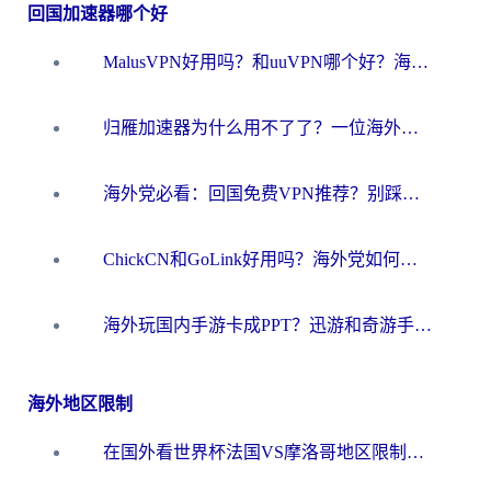
回国加速器哪个好
MalusVPN好用吗？和uuVPN哪个好？海外党无缝访问国内资源的真实对比与选择指南
归雁加速器为什么用不了了？一位海外游子的真实困惑与技术解答
海外党必看：回国免费VPN推荐？别踩坑！教你选对加速器无缝刷国内资源
ChickCN和GoLink好用吗？海外党如何选对回国加速器
海外玩国内手游卡成PPT？迅游和奇游手游哪个好？一篇讲透回国加速器怎么选
海外地区限制
在国外看世界杯法国VS摩洛哥地区限制？这篇指南让你流畅看中文解说无压力