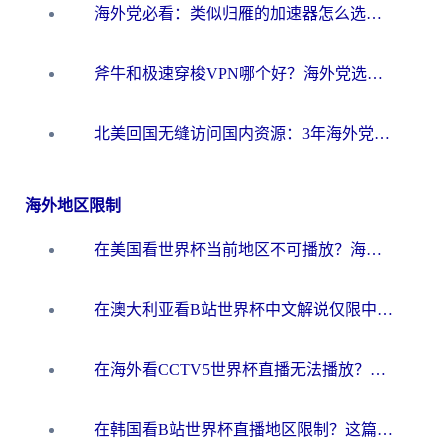
海外党必看：类似归雁的加速器怎么选？一篇搞定无缝访问国内资源
斧牛和极速穿梭VPN哪个好？海外党选回国加速器必看的真实对比与避坑指南
北美回国无缝访问国内资源：3年海外党亲测的加速器选择指南
海外地区限制
在美国看世界杯当前地区不可播放？海外党体育观赛终极指南来了！
在澳大利亚看B站世界杯中文解说仅限中国大陆？这篇指南帮你打破限制看遍赛事
在海外看CCTV5世界杯直播无法播放？这篇指南让你和国内球迷同步呐喊
在韩国看B站世界杯直播地区限制？这篇指南让你告别“当前地区不可播放”