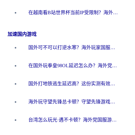
在越南看B站世界杯当前IP受限制？海外党体育观赛终极指南来了
加速国内游戏
国外可不可以打逆水寒？海外玩家国服畅玩终极指南（附漫威荒野乱斗加速方案）
在国外玩拳皇98OL延迟怎么办？海外党亲测有效的低延迟指南
国外打地铁逃生延迟高？这份实测有效的低延迟指南帮你吃鸡
海外玩守望先锋总卡顿？守望先锋游戏加速器在哪里买&避坑指南（附欧洲非洲游戏实测）
台湾怎么玩光·遇不卡顿？海外党国服游戏加速终极攻略（附实测体验）