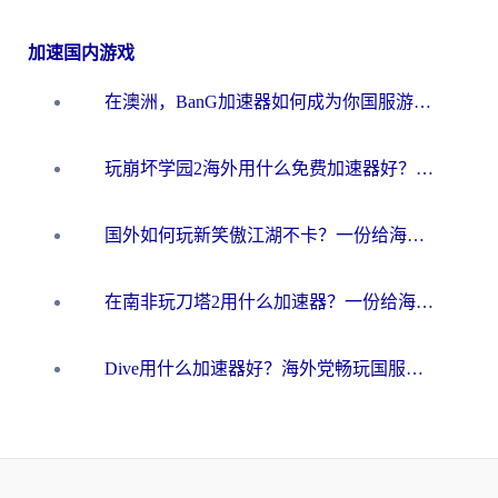
加速国内游戏
在澳洲，BanG加速器如何成为你国服游戏的“时光机”？
玩崩坏学园2海外用什么免费加速器好？2026海外党亲测国服游戏加速指南
国外如何玩新笑傲江湖不卡？一份给海外游子的终极网络指南
在南非玩刀塔2用什么加速器？一份给海外游子的终极生存指南
Dive用什么加速器好？海外党畅玩国服游戏的终极避坑指南