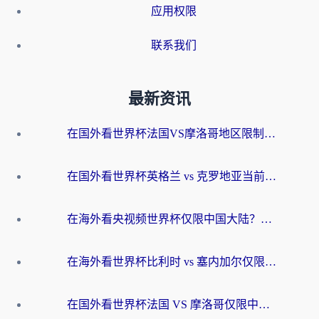
应用权限
联系我们
最新资讯
在国外看世界杯法国VS摩洛哥地区限制？这篇指南让你流畅看中文解说无压力
在国外看世界杯英格兰 vs 克罗地亚当前地区不可播放？这篇指南帮你搞定所有海外观赛难题
在海外看央视频世界杯仅限中国大陆？这篇指南帮你解锁中文解说+无卡顿直播
在海外看世界杯比利时 vs 塞内加尔仅限中国大陆？我找到了最流畅的中文解说之路
在国外看世界杯法国 VS 摩洛哥仅限中国大陆？海外党这样看中文解说赛事不卡顿