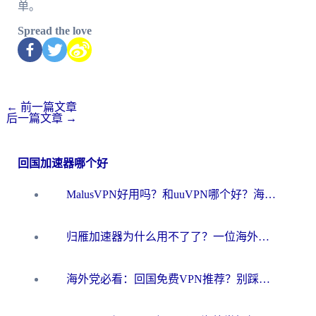
单。
Spread the love
←
前一篇文章
后一篇文章
→
回国加速器哪个好
MalusVPN好用吗？和uuVPN哪个好？海外党无缝访问国内资源的真实对比与选择指南
归雁加速器为什么用不了了？一位海外游子的真实困惑与技术解答
海外党必看：回国免费VPN推荐？别踩坑！教你选对加速器无缝刷国内资源