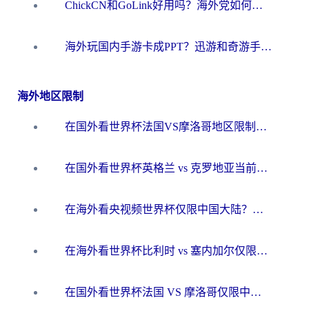
ChickCN和GoLink好用吗？海外党如何选对回国加速器
海外玩国内手游卡成PPT？迅游和奇游手游哪个好？一篇讲透回国加速器怎么选
海外地区限制
在国外看世界杯法国VS摩洛哥地区限制？这篇指南让你流畅看中文解说无压力
在国外看世界杯英格兰 vs 克罗地亚当前地区不可播放？这篇指南帮你搞定所有海外观赛难题
在海外看央视频世界杯仅限中国大陆？这篇指南帮你解锁中文解说+无卡顿直播
在海外看世界杯比利时 vs 塞内加尔仅限中国大陆？我找到了最流畅的中文解说之路
在国外看世界杯法国 VS 摩洛哥仅限中国大陆？海外党这样看中文解说赛事不卡顿