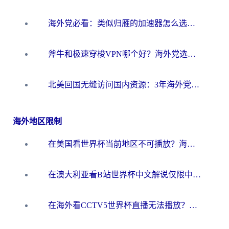
海外党必看：类似归雁的加速器怎么选？一篇搞定无缝访问国内资源
斧牛和极速穿梭VPN哪个好？海外党选回国加速器必看的真实对比与避坑指南
北美回国无缝访问国内资源：3年海外党亲测的加速器选择指南
海外地区限制
在美国看世界杯当前地区不可播放？海外党体育观赛终极指南来了！
在澳大利亚看B站世界杯中文解说仅限中国大陆？这篇指南帮你打破限制看遍赛事
在海外看CCTV5世界杯直播无法播放？这篇指南让你和国内球迷同步呐喊