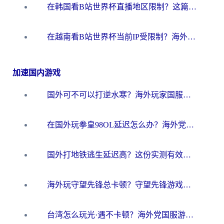
在韩国看B站世界杯直播地区限制？这篇指南让你告别“当前地区不可播放”
在越南看B站世界杯当前IP受限制？海外党体育观赛终极指南来了
加速国内游戏
国外可不可以打逆水寒？海外玩家国服畅玩终极指南（附漫威荒野乱斗加速方案）
在国外玩拳皇98OL延迟怎么办？海外党亲测有效的低延迟指南
国外打地铁逃生延迟高？这份实测有效的低延迟指南帮你吃鸡
海外玩守望先锋总卡顿？守望先锋游戏加速器在哪里买&避坑指南（附欧洲非洲游戏实测）
台湾怎么玩光·遇不卡顿？海外党国服游戏加速终极攻略（附实测体验）