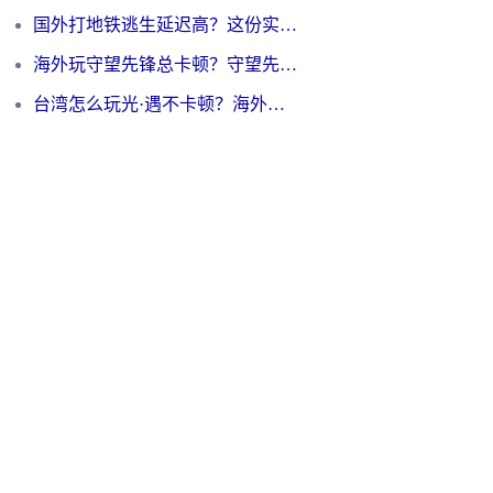
国外打地铁逃生延迟高？这份实测有效的低延迟指南帮你吃鸡
海外玩守望先锋总卡顿？守望先锋游戏加速器在哪里买&避坑指南（附欧洲非洲游戏实测）
台湾怎么玩光·遇不卡顿？海外党国服游戏加速终极攻略（附实测体验）