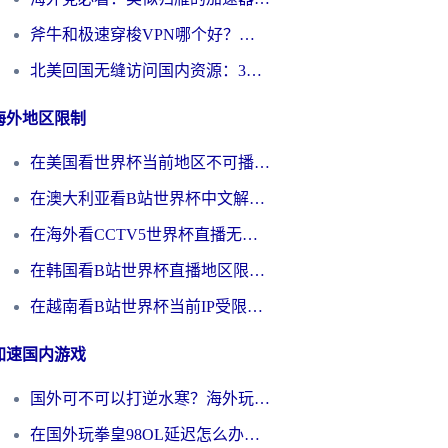
斧牛和极速穿梭VPN哪个好？海外党选回国加速器必看的真实对比与避坑指南
北美回国无缝访问国内资源：3年海外党亲测的加速器选择指南
海外地区限制
在美国看世界杯当前地区不可播放？海外党体育观赛终极指南来了！
在澳大利亚看B站世界杯中文解说仅限中国大陆？这篇指南帮你打破限制看遍赛事
在海外看CCTV5世界杯直播无法播放？这篇指南让你和国内球迷同步呐喊
在韩国看B站世界杯直播地区限制？这篇指南让你告别“当前地区不可播放”
在越南看B站世界杯当前IP受限制？海外党体育观赛终极指南来了
加速国内游戏
国外可不可以打逆水寒？海外玩家国服畅玩终极指南（附漫威荒野乱斗加速方案）
在国外玩拳皇98OL延迟怎么办？海外党亲测有效的低延迟指南