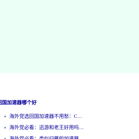
回国加速器哪个好
海外党选回国加速器不用愁：ChickCN和洞见哪个好？一篇搞定所有疑问
海外党必看：迅游和老王好用吗？3分钟选对加速国内网络的加速器
海外党必看：类似归雁的加速器怎么选？一篇搞定无缝访问国内资源