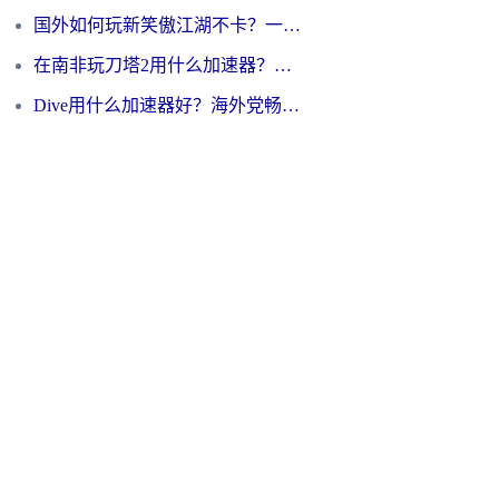
国外如何玩新笑傲江湖不卡？一份给海外游子的终极网络指南
在南非玩刀塔2用什么加速器？一份给海外游子的终极生存指南
Dive用什么加速器好？海外党畅玩国服游戏的终极避坑指南