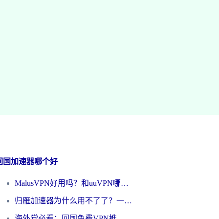
回国加速器哪个好
MalusVPN好用吗？和uuVPN哪个好？海外党无缝访问国内资源的真实对比与选择指南
归雁加速器为什么用不了了？一位海外游子的真实困惑与技术解答
海外党必看：回国免费VPN推荐？别踩坑！教你选对加速器无缝刷国内资源