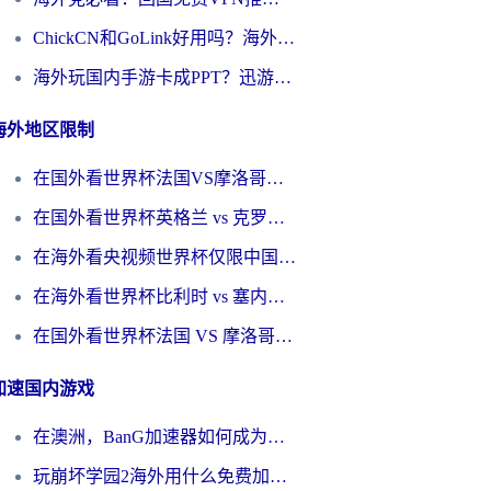
ChickCN和GoLink好用吗？海外党如何选对回国加速器
海外玩国内手游卡成PPT？迅游和奇游手游哪个好？一篇讲透回国加速器怎么选
海外地区限制
在国外看世界杯法国VS摩洛哥地区限制？这篇指南让你流畅看中文解说无压力
在国外看世界杯英格兰 vs 克罗地亚当前地区不可播放？这篇指南帮你搞定所有海外观赛难题
在海外看央视频世界杯仅限中国大陆？这篇指南帮你解锁中文解说+无卡顿直播
在海外看世界杯比利时 vs 塞内加尔仅限中国大陆？我找到了最流畅的中文解说之路
在国外看世界杯法国 VS 摩洛哥仅限中国大陆？海外党这样看中文解说赛事不卡顿
加速国内游戏
在澳洲，BanG加速器如何成为你国服游戏的“时光机”？
玩崩坏学园2海外用什么免费加速器好？2026海外党亲测国服游戏加速指南