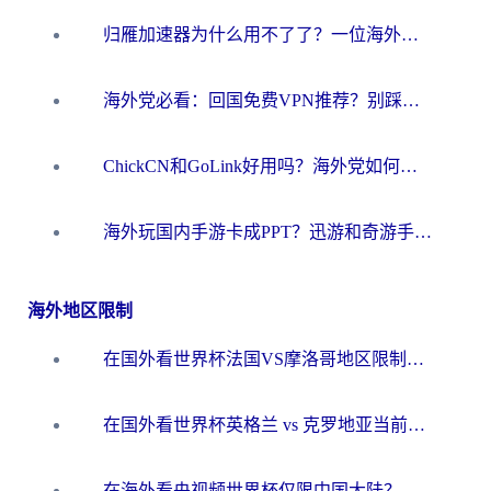
归雁加速器为什么用不了了？一位海外游子的真实困惑与技术解答
海外党必看：回国免费VPN推荐？别踩坑！教你选对加速器无缝刷国内资源
ChickCN和GoLink好用吗？海外党如何选对回国加速器
海外玩国内手游卡成PPT？迅游和奇游手游哪个好？一篇讲透回国加速器怎么选
海外地区限制
在国外看世界杯法国VS摩洛哥地区限制？这篇指南让你流畅看中文解说无压力
在国外看世界杯英格兰 vs 克罗地亚当前地区不可播放？这篇指南帮你搞定所有海外观赛难题
在海外看央视频世界杯仅限中国大陆？这篇指南帮你解锁中文解说+无卡顿直播