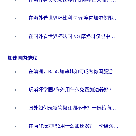
在海外看世界杯比利时 vs 塞内加尔仅限中国大陆？我找到了最流畅的中文解说之路
在国外看世界杯法国 VS 摩洛哥仅限中国大陆？海外党这样看中文解说赛事不卡顿
加速国内游戏
在澳洲，BanG加速器如何成为你国服游戏的“时光机”？
玩崩坏学园2海外用什么免费加速器好？2026海外党亲测国服游戏加速指南
国外如何玩新笑傲江湖不卡？一份给海外游子的终极网络指南
在南非玩刀塔2用什么加速器？一份给海外游子的终极生存指南