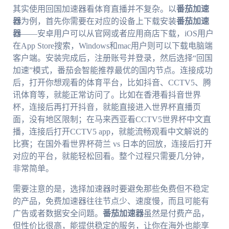
其实使用回国加速器看体育直播并不复杂。以
番茄加速
器
为例，首先你需要在对应的设备上下载安装
番茄加速
器
——安卓用户可以从官网或者应用商店下载，iOS用户
在App Store搜索，Windows和mac用户则可以下载电脑端
客户端。安装完成后，注册账号并登录，然后选择“回国
加速”模式，番茄会智能推荐最优的国内节点。连接成功
后，打开你想观看的体育平台，比如抖音、CCTV5、腾
讯体育等，就能正常访问了。比如在香港看抖音世界
杯，连接后再打开抖音，就能直接进入世界杯直播页
面，没有地区限制；在马来西亚看CCTV5世界杯中文直
播，连接后打开CCTV5 app，就能流畅观看中文解说的
比赛；在国外看世界杯荷兰 vs 日本的回放，连接后打开
对应的平台，就能轻松回看。整个过程只需要几分钟，
非常简单。
需要注意的是，选择加速器时要避免那些免费但不稳定
的产品，免费加速器往往节点少、速度慢，而且可能有
广告或者数据安全问题。
番茄加速器
虽然是付费产品，
但性价比很高，能提供稳定的服务，让你在海外也能享