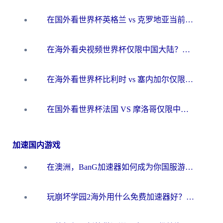
在国外看世界杯英格兰 vs 克罗地亚当前地区不可播放？这篇指南帮你搞定所有海外观赛难题
在海外看央视频世界杯仅限中国大陆？这篇指南帮你解锁中文解说+无卡顿直播
在海外看世界杯比利时 vs 塞内加尔仅限中国大陆？我找到了最流畅的中文解说之路
在国外看世界杯法国 VS 摩洛哥仅限中国大陆？海外党这样看中文解说赛事不卡顿
加速国内游戏
在澳洲，BanG加速器如何成为你国服游戏的“时光机”？
玩崩坏学园2海外用什么免费加速器好？2026海外党亲测国服游戏加速指南