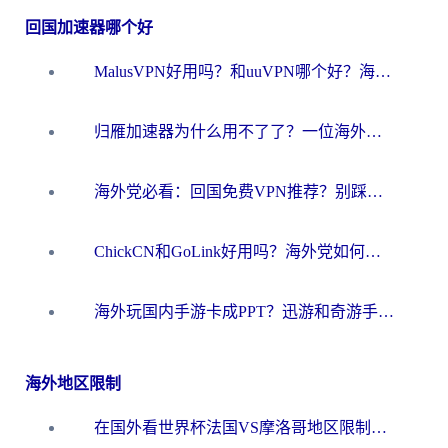
回国加速器哪个好
MalusVPN好用吗？和uuVPN哪个好？海外党无缝访问国内资源的真实对比与选择指南
归雁加速器为什么用不了了？一位海外游子的真实困惑与技术解答
海外党必看：回国免费VPN推荐？别踩坑！教你选对加速器无缝刷国内资源
ChickCN和GoLink好用吗？海外党如何选对回国加速器
海外玩国内手游卡成PPT？迅游和奇游手游哪个好？一篇讲透回国加速器怎么选
海外地区限制
在国外看世界杯法国VS摩洛哥地区限制？这篇指南让你流畅看中文解说无压力