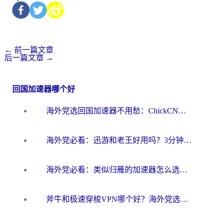
←
前一篇文章
后一篇文章
→
回国加速器哪个好
海外党选回国加速器不用愁：ChickCN和洞见哪个好？一篇搞定所有疑问
海外党必看：迅游和老王好用吗？3分钟选对加速国内网络的加速器
海外党必看：类似归雁的加速器怎么选？一篇搞定无缝访问国内资源
斧牛和极速穿梭VPN哪个好？海外党选回国加速器必看的真实对比与避坑指南