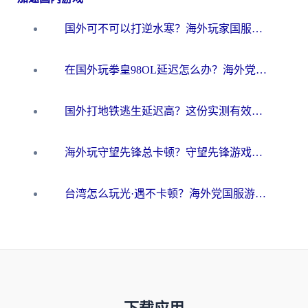
国外可不可以打逆水寒？海外玩家国服畅玩终极指南（附漫威荒野乱斗加速方案）
在国外玩拳皇98OL延迟怎么办？海外党亲测有效的低延迟指南
国外打地铁逃生延迟高？这份实测有效的低延迟指南帮你吃鸡
海外玩守望先锋总卡顿？守望先锋游戏加速器在哪里买&避坑指南（附欧洲非洲游戏实测）
台湾怎么玩光·遇不卡顿？海外党国服游戏加速终极攻略（附实测体验）