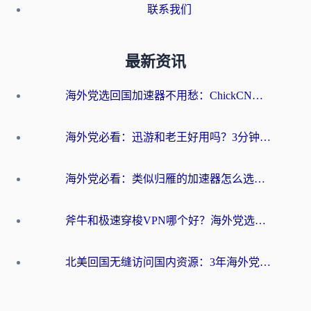
联系我们
最新资讯
海外党选回国加速器不用愁：ChickCN和洞见哪个好？一篇搞定所有疑问
海外党必看：迅游和老王好用吗？3分钟选对加速国内网络的加速器
海外党必看：类似归雁的加速器怎么选？一篇搞定无缝访问国内资源
斧牛和极速穿梭VPN哪个好？海外党选回国加速器必看的真实对比与避坑指南
北美回国无缝访问国内资源：3年海外党亲测的加速器选择指南