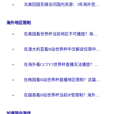
北美回国无缝访问国内资源：3年海外党亲测的加速器选择指南
海外地区限制
在美国看世界杯当前地区不可播放？海外党体育观赛终极指南来了！
在澳大利亚看B站世界杯中文解说仅限中国大陆？这篇指南帮你打破限制看遍赛事
在海外看CCTV5世界杯直播无法播放？这篇指南让你和国内球迷同步呐喊
在韩国看B站世界杯直播地区限制？这篇指南让你告别“当前地区不可播放”
在越南看B站世界杯当前IP受限制？海外党体育观赛终极指南来了
加速国内游戏