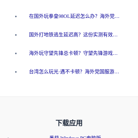
在国外玩拳皇98OL延迟怎么办？海外党亲测有效的低延迟指南
国外打地铁逃生延迟高？这份实测有效的低延迟指南帮你吃鸡
海外玩守望先锋总卡顿？守望先锋游戏加速器在哪里买&避坑指南（附欧洲非洲游戏实测）
台湾怎么玩光·遇不卡顿？海外党国服游戏加速终极攻略（附实测体验）
下载应用