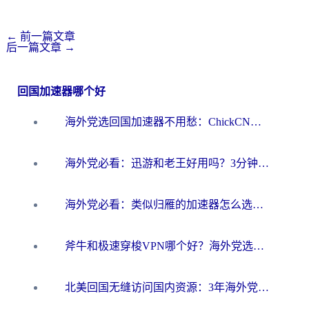
←
前一篇文章
后一篇文章
→
回国加速器哪个好
海外党选回国加速器不用愁：ChickCN和洞见哪个好？一篇搞定所有疑问
海外党必看：迅游和老王好用吗？3分钟选对加速国内网络的加速器
海外党必看：类似归雁的加速器怎么选？一篇搞定无缝访问国内资源
斧牛和极速穿梭VPN哪个好？海外党选回国加速器必看的真实对比与避坑指南
北美回国无缝访问国内资源：3年海外党亲测的加速器选择指南