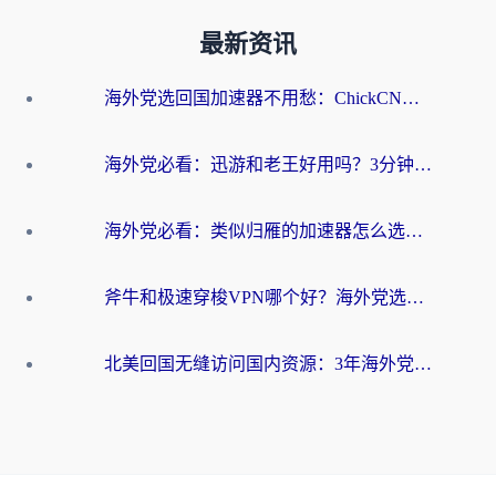
最新资讯
海外党选回国加速器不用愁：ChickCN和洞见哪个好？一篇搞定所有疑问
海外党必看：迅游和老王好用吗？3分钟选对加速国内网络的加速器
海外党必看：类似归雁的加速器怎么选？一篇搞定无缝访问国内资源
斧牛和极速穿梭VPN哪个好？海外党选回国加速器必看的真实对比与避坑指南
北美回国无缝访问国内资源：3年海外党亲测的加速器选择指南