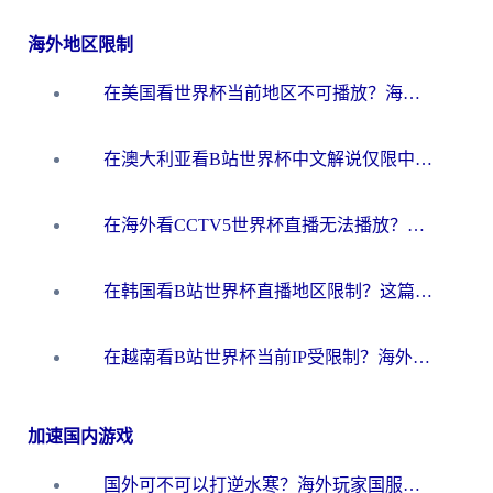
海外地区限制
在美国看世界杯当前地区不可播放？海外党体育观赛终极指南来了！
在澳大利亚看B站世界杯中文解说仅限中国大陆？这篇指南帮你打破限制看遍赛事
在海外看CCTV5世界杯直播无法播放？这篇指南让你和国内球迷同步呐喊
在韩国看B站世界杯直播地区限制？这篇指南让你告别“当前地区不可播放”
在越南看B站世界杯当前IP受限制？海外党体育观赛终极指南来了
加速国内游戏
国外可不可以打逆水寒？海外玩家国服畅玩终极指南（附漫威荒野乱斗加速方案）