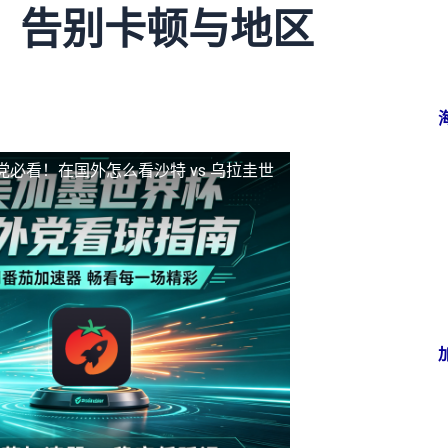
？告别卡顿与地区
党必看！在国外怎么看沙特 vs 乌拉圭世