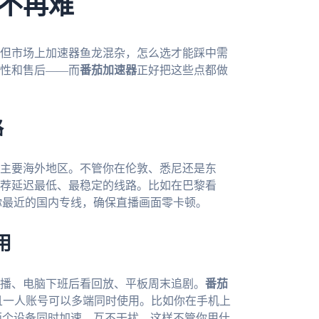
不再难
但市场上加速器鱼龙混杂，怎么选才能踩中需
性和售后——而
番茄加速器
正好把这些点都做
路
主要海外地区。不管你在伦敦、悉尼还是东
荐延迟最低、最稳定的线路。比如在巴黎看
你最近的国内专线，确保直播画面零卡顿。
用
播、电脑下班后看回放、平板周末追剧。
番茄
平台，而且一人账号可以多端同时使用。比如你在手机上
两个设备同时加速，互不干扰。这样不管你用什