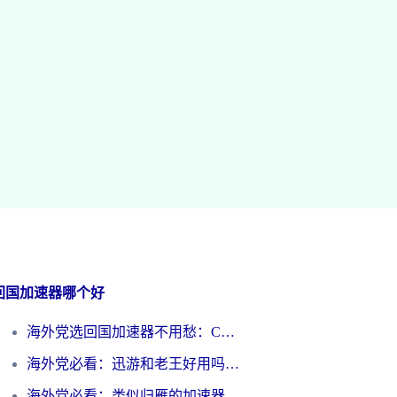
回国加速器哪个好
海外党选回国加速器不用愁：ChickCN和洞见哪个好？一篇搞定所有疑问
海外党必看：迅游和老王好用吗？3分钟选对加速国内网络的加速器
海外党必看：类似归雁的加速器怎么选？一篇搞定无缝访问国内资源