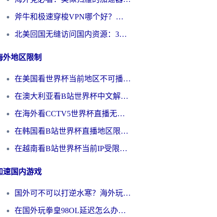
斧牛和极速穿梭VPN哪个好？海外党选回国加速器必看的真实对比与避坑指南
北美回国无缝访问国内资源：3年海外党亲测的加速器选择指南
海外地区限制
在美国看世界杯当前地区不可播放？海外党体育观赛终极指南来了！
在澳大利亚看B站世界杯中文解说仅限中国大陆？这篇指南帮你打破限制看遍赛事
在海外看CCTV5世界杯直播无法播放？这篇指南让你和国内球迷同步呐喊
在韩国看B站世界杯直播地区限制？这篇指南让你告别“当前地区不可播放”
在越南看B站世界杯当前IP受限制？海外党体育观赛终极指南来了
加速国内游戏
国外可不可以打逆水寒？海外玩家国服畅玩终极指南（附漫威荒野乱斗加速方案）
在国外玩拳皇98OL延迟怎么办？海外党亲测有效的低延迟指南