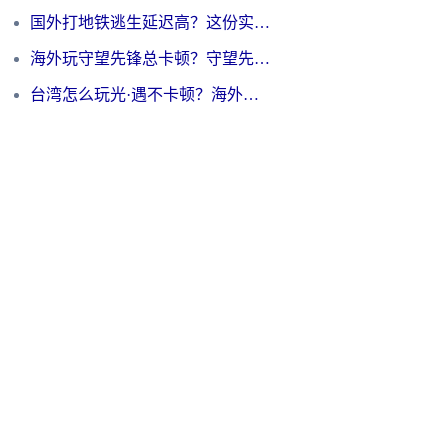
国外打地铁逃生延迟高？这份实测有效的低延迟指南帮你吃鸡
海外玩守望先锋总卡顿？守望先锋游戏加速器在哪里买&避坑指南（附欧洲非洲游戏实测）
台湾怎么玩光·遇不卡顿？海外党国服游戏加速终极攻略（附实测体验）