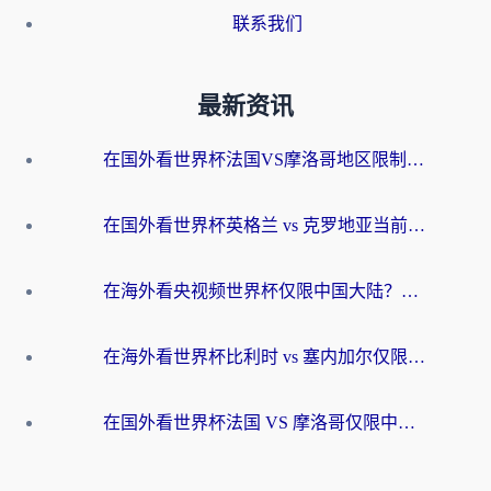
联系我们
最新资讯
在国外看世界杯法国VS摩洛哥地区限制？这篇指南让你流畅看中文解说无压力
在国外看世界杯英格兰 vs 克罗地亚当前地区不可播放？这篇指南帮你搞定所有海外观赛难题
在海外看央视频世界杯仅限中国大陆？这篇指南帮你解锁中文解说+无卡顿直播
在海外看世界杯比利时 vs 塞内加尔仅限中国大陆？我找到了最流畅的中文解说之路
在国外看世界杯法国 VS 摩洛哥仅限中国大陆？海外党这样看中文解说赛事不卡顿