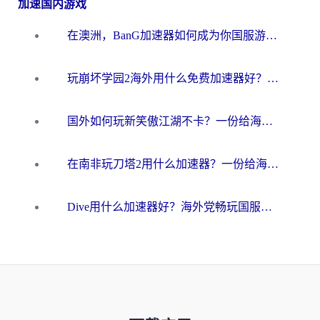
加速国内游戏
在澳洲，BanG加速器如何成为你国服游戏的“时光机”？
玩崩坏学园2海外用什么免费加速器好？2026海外党亲测国服游戏加速指南
国外如何玩新笑傲江湖不卡？一份给海外游子的终极网络指南
在南非玩刀塔2用什么加速器？一份给海外游子的终极生存指南
Dive用什么加速器好？海外党畅玩国服游戏的终极避坑指南