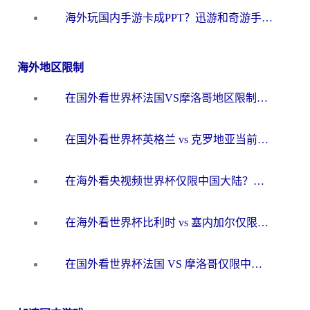
海外玩国内手游卡成PPT？迅游和奇游手游哪个好？一篇讲透回国加速器怎么选
海外地区限制
在国外看世界杯法国VS摩洛哥地区限制？这篇指南让你流畅看中文解说无压力
在国外看世界杯英格兰 vs 克罗地亚当前地区不可播放？这篇指南帮你搞定所有海外观赛难题
在海外看央视频世界杯仅限中国大陆？这篇指南帮你解锁中文解说+无卡顿直播
在海外看世界杯比利时 vs 塞内加尔仅限中国大陆？我找到了最流畅的中文解说之路
在国外看世界杯法国 VS 摩洛哥仅限中国大陆？海外党这样看中文解说赛事不卡顿