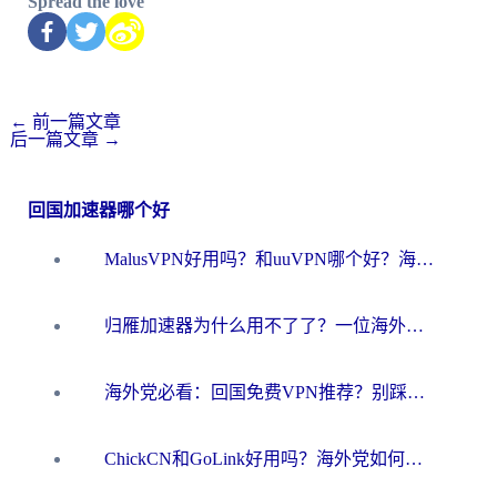
Spread the love
←
前一篇文章
后一篇文章
→
回国加速器哪个好
MalusVPN好用吗？和uuVPN哪个好？海外党无缝访问国内资源的真实对比与选择指南
归雁加速器为什么用不了了？一位海外游子的真实困惑与技术解答
海外党必看：回国免费VPN推荐？别踩坑！教你选对加速器无缝刷国内资源
ChickCN和GoLink好用吗？海外党如何选对回国加速器