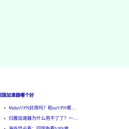
回国加速器哪个好
MalusVPN好用吗？和uuVPN哪个好？海外党无缝访问国内资源的真实对比与选择指南
归雁加速器为什么用不了了？一位海外游子的真实困惑与技术解答
海外党必看：回国免费VPN推荐？别踩坑！教你选对加速器无缝刷国内资源