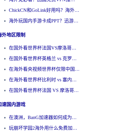
ChickCN和GoLink好用吗？海外党如何选对回国加速器
海外玩国内手游卡成PPT？迅游和奇游手游哪个好？一篇讲透回国加速器怎么选
海外地区限制
在国外看世界杯法国VS摩洛哥地区限制？这篇指南让你流畅看中文解说无压力
在国外看世界杯英格兰 vs 克罗地亚当前地区不可播放？这篇指南帮你搞定所有海外观赛难题
在海外看央视频世界杯仅限中国大陆？这篇指南帮你解锁中文解说+无卡顿直播
在海外看世界杯比利时 vs 塞内加尔仅限中国大陆？我找到了最流畅的中文解说之路
在国外看世界杯法国 VS 摩洛哥仅限中国大陆？海外党这样看中文解说赛事不卡顿
加速国内游戏
在澳洲，BanG加速器如何成为你国服游戏的“时光机”？
玩崩坏学园2海外用什么免费加速器好？2026海外党亲测国服游戏加速指南