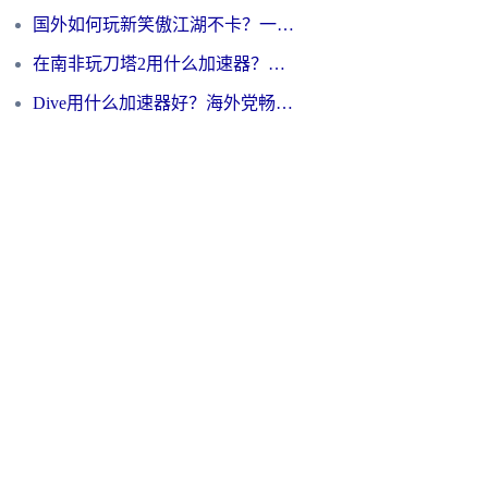
国外如何玩新笑傲江湖不卡？一份给海外游子的终极网络指南
在南非玩刀塔2用什么加速器？一份给海外游子的终极生存指南
Dive用什么加速器好？海外党畅玩国服游戏的终极避坑指南