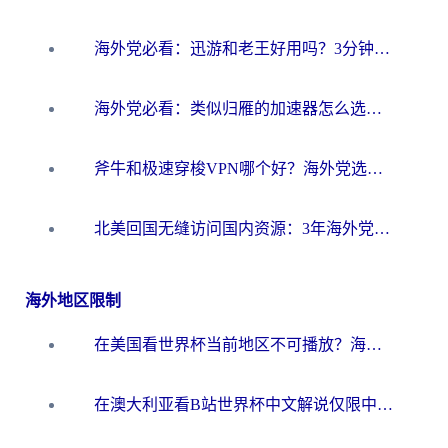
海外党必看：迅游和老王好用吗？3分钟选对加速国内网络的加速器
海外党必看：类似归雁的加速器怎么选？一篇搞定无缝访问国内资源
斧牛和极速穿梭VPN哪个好？海外党选回国加速器必看的真实对比与避坑指南
北美回国无缝访问国内资源：3年海外党亲测的加速器选择指南
海外地区限制
在美国看世界杯当前地区不可播放？海外党体育观赛终极指南来了！
在澳大利亚看B站世界杯中文解说仅限中国大陆？这篇指南帮你打破限制看遍赛事