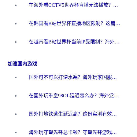
在海外看CCTV5世界杯直播无法播放？这篇指南让你和国内球迷同步呐喊
在韩国看B站世界杯直播地区限制？这篇指南让你告别“当前地区不可播放”
在越南看B站世界杯当前IP受限制？海外党体育观赛终极指南来了
加速国内游戏
国外可不可以打逆水寒？海外玩家国服畅玩终极指南（附漫威荒野乱斗加速方案）
在国外玩拳皇98OL延迟怎么办？海外党亲测有效的低延迟指南
国外打地铁逃生延迟高？这份实测有效的低延迟指南帮你吃鸡
海外玩守望先锋总卡顿？守望先锋游戏加速器在哪里买&避坑指南（附欧洲非洲游戏实测）