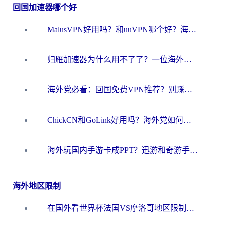
回国加速器哪个好
MalusVPN好用吗？和uuVPN哪个好？海外党无缝访问国内资源的真实对比与选择指南
归雁加速器为什么用不了了？一位海外游子的真实困惑与技术解答
海外党必看：回国免费VPN推荐？别踩坑！教你选对加速器无缝刷国内资源
ChickCN和GoLink好用吗？海外党如何选对回国加速器
海外玩国内手游卡成PPT？迅游和奇游手游哪个好？一篇讲透回国加速器怎么选
海外地区限制
在国外看世界杯法国VS摩洛哥地区限制？这篇指南让你流畅看中文解说无压力