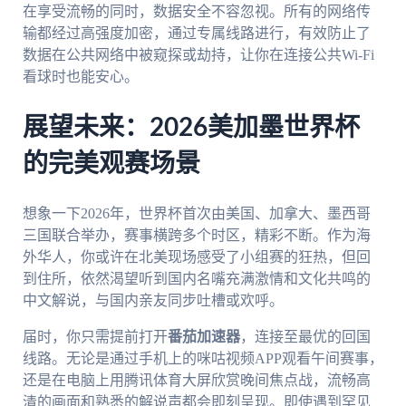
在享受流畅的同时，数据安全不容忽视。所有的网络传
输都经过高强度加密，通过专属线路进行，有效防止了
数据在公共网络中被窥探或劫持，让你在连接公共Wi-Fi
看球时也能安心。
展望未来：2026美加墨世界杯
的完美观赛场景
想象一下2026年，世界杯首次由美国、加拿大、墨西哥
三国联合举办，赛事横跨多个时区，精彩不断。作为海
外华人，你或许在北美现场感受了小组赛的狂热，但回
到住所，依然渴望听到国内名嘴充满激情和文化共鸣的
中文解说，与国内亲友同步吐槽或欢呼。
届时，你只需提前打开
番茄加速器
，连接至最优的回国
线路。无论是通过手机上的咪咕视频APP观看午间赛事，
还是在电脑上用腾讯体育大屏欣赏晚间焦点战，流畅高
清的画面和熟悉的解说声都会即刻呈现。即使遇到罕见