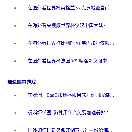
在国外看世界杯英格兰 vs 克罗地亚当前地区不可播放？这篇指南帮你搞定所有海外观赛难题
在海外看央视频世界杯仅限中国大陆？这篇指南帮你解锁中文解说+无卡顿直播
在海外看世界杯比利时 vs 塞内加尔仅限中国大陆？我找到了最流畅的中文解说之路
在国外看世界杯法国 VS 摩洛哥仅限中国大陆？海外党这样看中文解说赛事不卡顿
加速国内游戏
在澳洲，BanG加速器如何成为你国服游戏的“时光机”？
玩崩坏学园2海外用什么免费加速器好？2026海外党亲测国服游戏加速指南
国外如何玩新笑傲江湖不卡？一份给海外游子的终极网络指南