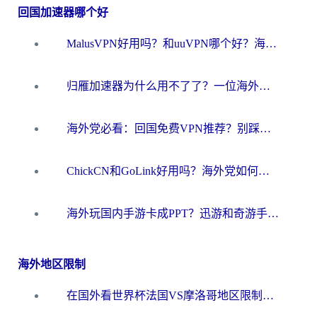
回国加速器哪个好
MalusVPN好用吗？和uuVPN哪个好？海外党无缝访问国内资源的真实对比与选择指南
归雁加速器为什么用不了了？一位海外游子的真实困惑与技术解答
海外党必看：回国免费VPN推荐？别踩坑！教你选对加速器无缝刷国内资源
ChickCN和GoLink好用吗？海外党如何选对回国加速器
海外玩国内手游卡成PPT？迅游和奇游手游哪个好？一篇讲透回国加速器怎么选
海外地区限制
在国外看世界杯法国VS摩洛哥地区限制？这篇指南让你流畅看中文解说无压力