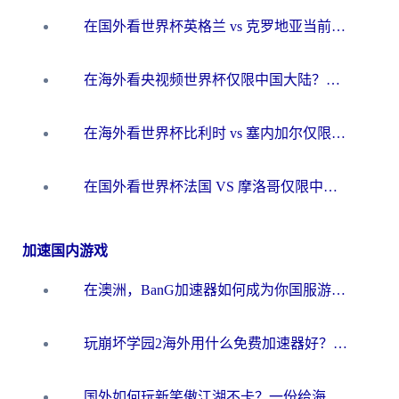
在国外看世界杯英格兰 vs 克罗地亚当前地区不可播放？这篇指南帮你搞定所有海外观赛难题
在海外看央视频世界杯仅限中国大陆？这篇指南帮你解锁中文解说+无卡顿直播
在海外看世界杯比利时 vs 塞内加尔仅限中国大陆？我找到了最流畅的中文解说之路
在国外看世界杯法国 VS 摩洛哥仅限中国大陆？海外党这样看中文解说赛事不卡顿
加速国内游戏
在澳洲，BanG加速器如何成为你国服游戏的“时光机”？
玩崩坏学园2海外用什么免费加速器好？2026海外党亲测国服游戏加速指南
国外如何玩新笑傲江湖不卡？一份给海外游子的终极网络指南