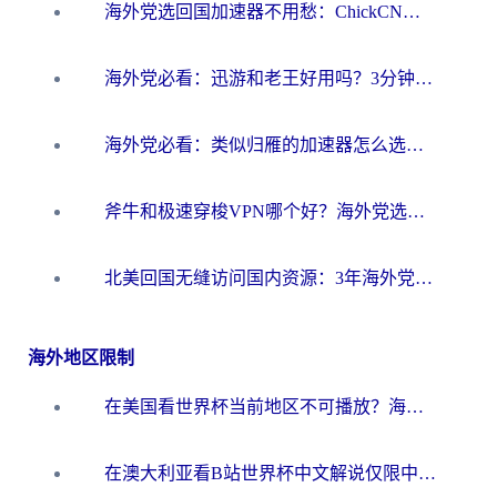
海外党选回国加速器不用愁：ChickCN和洞见哪个好？一篇搞定所有疑问
海外党必看：迅游和老王好用吗？3分钟选对加速国内网络的加速器
海外党必看：类似归雁的加速器怎么选？一篇搞定无缝访问国内资源
斧牛和极速穿梭VPN哪个好？海外党选回国加速器必看的真实对比与避坑指南
北美回国无缝访问国内资源：3年海外党亲测的加速器选择指南
海外地区限制
在美国看世界杯当前地区不可播放？海外党体育观赛终极指南来了！
在澳大利亚看B站世界杯中文解说仅限中国大陆？这篇指南帮你打破限制看遍赛事