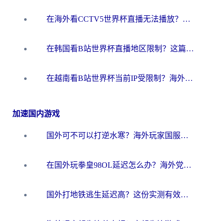
在海外看CCTV5世界杯直播无法播放？这篇指南让你和国内球迷同步呐喊
在韩国看B站世界杯直播地区限制？这篇指南让你告别“当前地区不可播放”
在越南看B站世界杯当前IP受限制？海外党体育观赛终极指南来了
加速国内游戏
国外可不可以打逆水寒？海外玩家国服畅玩终极指南（附漫威荒野乱斗加速方案）
在国外玩拳皇98OL延迟怎么办？海外党亲测有效的低延迟指南
国外打地铁逃生延迟高？这份实测有效的低延迟指南帮你吃鸡