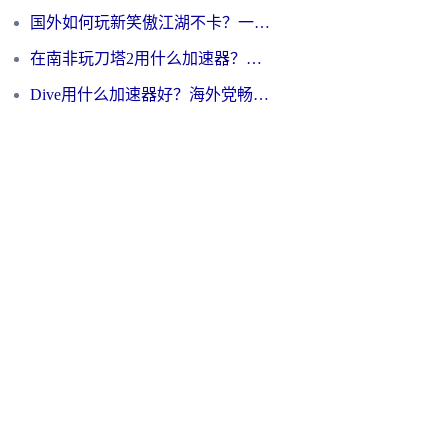
国外如何玩新笑傲江湖不卡？一份给海外游子的终极网络指南
在南非玩刀塔2用什么加速器？一份给海外游子的终极生存指南
Dive用什么加速器好？海外党畅玩国服游戏的终极避坑指南