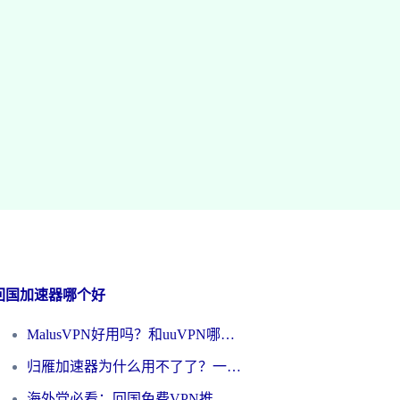
回国加速器哪个好
MalusVPN好用吗？和uuVPN哪个好？海外党无缝访问国内资源的真实对比与选择指南
归雁加速器为什么用不了了？一位海外游子的真实困惑与技术解答
海外党必看：回国免费VPN推荐？别踩坑！教你选对加速器无缝刷国内资源