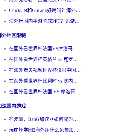
ChickCN和GoLink好用吗？海外党如何选对回国加速器
海外玩国内手游卡成PPT？迅游和奇游手游哪个好？一篇讲透回国加速器怎么选
海外地区限制
在国外看世界杯法国VS摩洛哥地区限制？这篇指南让你流畅看中文解说无压力
在国外看世界杯英格兰 vs 克罗地亚当前地区不可播放？这篇指南帮你搞定所有海外观赛难题
在海外看央视频世界杯仅限中国大陆？这篇指南帮你解锁中文解说+无卡顿直播
在海外看世界杯比利时 vs 塞内加尔仅限中国大陆？我找到了最流畅的中文解说之路
在国外看世界杯法国 VS 摩洛哥仅限中国大陆？海外党这样看中文解说赛事不卡顿
加速国内游戏
在澳洲，BanG加速器如何成为你国服游戏的“时光机”？
玩崩坏学园2海外用什么免费加速器好？2026海外党亲测国服游戏加速指南