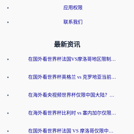
应用权限
联系我们
最新资讯
在国外看世界杯法国VS摩洛哥地区限制？这篇指南让你流畅看中文解说无压力
在国外看世界杯英格兰 vs 克罗地亚当前地区不可播放？这篇指南帮你搞定所有海外观赛难题
在海外看央视频世界杯仅限中国大陆？这篇指南帮你解锁中文解说+无卡顿直播
在海外看世界杯比利时 vs 塞内加尔仅限中国大陆？我找到了最流畅的中文解说之路
在国外看世界杯法国 VS 摩洛哥仅限中国大陆？海外党这样看中文解说赛事不卡顿