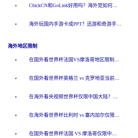
ChickCN和GoLink好用吗？海外党如何选对回国加速器
海外玩国内手游卡成PPT？迅游和奇游手游哪个好？一篇讲透回国加速器怎么选
海外地区限制
在国外看世界杯法国VS摩洛哥地区限制？这篇指南让你流畅看中文解说无压力
在国外看世界杯英格兰 vs 克罗地亚当前地区不可播放？这篇指南帮你搞定所有海外观赛难题
在海外看央视频世界杯仅限中国大陆？这篇指南帮你解锁中文解说+无卡顿直播
在海外看世界杯比利时 vs 塞内加尔仅限中国大陆？我找到了最流畅的中文解说之路
在国外看世界杯法国 VS 摩洛哥仅限中国大陆？海外党这样看中文解说赛事不卡顿