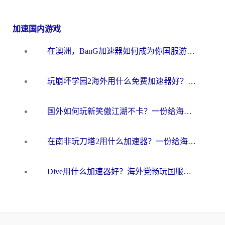
加速国内游戏
在澳洲，BanG加速器如何成为你国服游戏的“时光机”？
玩崩坏学园2海外用什么免费加速器好？2026海外党亲测国服游戏加速指南
国外如何玩新笑傲江湖不卡？一份给海外游子的终极网络指南
在南非玩刀塔2用什么加速器？一份给海外游子的终极生存指南
Dive用什么加速器好？海外党畅玩国服游戏的终极避坑指南