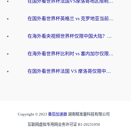
在国外看世界杯法国VS摩洛哥地区限制？这篇指南让你流畅看中文解说无压力
在国外看世界杯英格兰 vs 克罗地亚当前地区不可播放？这篇指南帮你搞定所有海外观赛难题
在海外看央视频世界杯仅限中国大陆？这篇指南帮你解锁中文解说+无卡顿直播
在海外看世界杯比利时 vs 塞内加尔仅限中国大陆？我找到了最流畅的中文解说之路
在国外看世界杯法国 VS 摩洛哥仅限中国大陆？海外党这样看中文解说赛事不卡顿
Copyright © 2023
番茄加速器
湖南精准量科技有限公司
互联网虚拟专用网业务许可证 B1-20231050