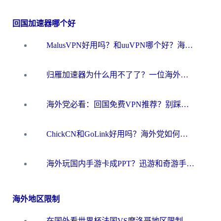
回国加速器哪个好
MalusVPN好用吗？和uuVPN哪个好？海外党无缝访问国内资源的真实对比与选择指南
归雁加速器为什么用不了了？一位海外游子的真实困惑与技术解答
海外党必看：回国免费VPN推荐？别踩坑！教你选对加速器无缝刷国内资源
ChickCN和GoLink好用吗？海外党如何选对回国加速器
海外玩国内手游卡成PPT？迅游和奇游手游哪个好？一篇讲透回国加速器怎么选
海外地区限制
在国外看世界杯法国VS摩洛哥地区限制？这篇指南让你流畅看中文解说无压力