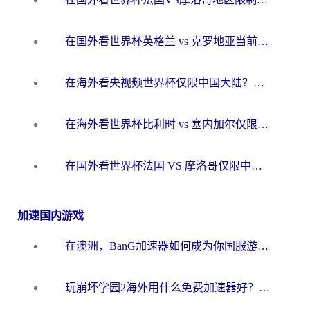
在国外看世界杯英格兰 vs 克罗地亚当前地区不可播放？这篇指南帮你搞定所有海外观赛难题
在海外看央视频世界杯仅限中国大陆？这篇指南帮你解锁中文解说+无卡顿直播
在海外看世界杯比利时 vs 塞内加尔仅限中国大陆？我找到了最流畅的中文解说之路
在国外看世界杯法国 VS 摩洛哥仅限中国大陆？海外党这样看中文解说赛事不卡顿
加速国内游戏
在澳洲，BanG加速器如何成为你国服游戏的“时光机”？
玩崩坏学园2海外用什么免费加速器好？2026海外党亲测国服游戏加速指南