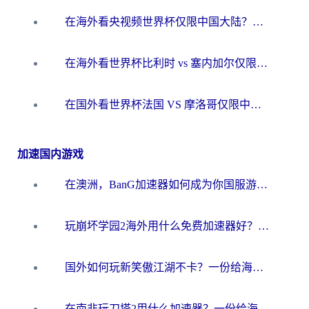
在海外看央视频世界杯仅限中国大陆？这篇指南帮你解锁中文解说+无卡顿直播
在海外看世界杯比利时 vs 塞内加尔仅限中国大陆？我找到了最流畅的中文解说之路
在国外看世界杯法国 VS 摩洛哥仅限中国大陆？海外党这样看中文解说赛事不卡顿
加速国内游戏
在澳洲，BanG加速器如何成为你国服游戏的“时光机”？
玩崩坏学园2海外用什么免费加速器好？2026海外党亲测国服游戏加速指南
国外如何玩新笑傲江湖不卡？一份给海外游子的终极网络指南
在南非玩刀塔2用什么加速器？一份给海外游子的终极生存指南