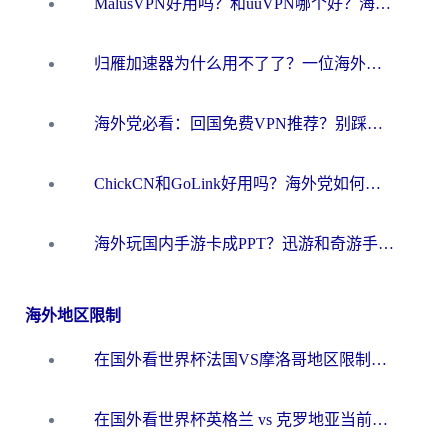
MalusVPN好用吗？和uuVPN哪个好？海外党无缝访问国内资源的真实对比与选择指南
归雁加速器为什么用不了了？一位海外游子的真实困惑与技术解答
海外党必看：回国免费VPN推荐？别踩坑！教你选对加速器无缝刷国内资源
ChickCN和GoLink好用吗？海外党如何选对回国加速器
海外玩国内手游卡成PPT？迅游和奇游手游哪个好？一篇讲透回国加速器怎么选
海外地区限制
在国外看世界杯法国VS摩洛哥地区限制？这篇指南让你流畅看中文解说无压力
在国外看世界杯英格兰 vs 克罗地亚当前地区不可播放？这篇指南帮你搞定所有海外观赛难题