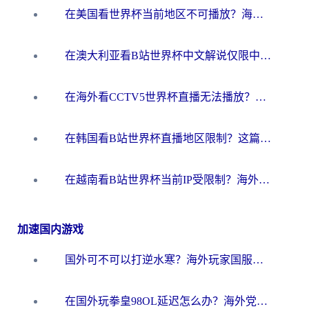
在美国看世界杯当前地区不可播放？海外党体育观赛终极指南来了！
在澳大利亚看B站世界杯中文解说仅限中国大陆？这篇指南帮你打破限制看遍赛事
在海外看CCTV5世界杯直播无法播放？这篇指南让你和国内球迷同步呐喊
在韩国看B站世界杯直播地区限制？这篇指南让你告别“当前地区不可播放”
在越南看B站世界杯当前IP受限制？海外党体育观赛终极指南来了
加速国内游戏
国外可不可以打逆水寒？海外玩家国服畅玩终极指南（附漫威荒野乱斗加速方案）
在国外玩拳皇98OL延迟怎么办？海外党亲测有效的低延迟指南