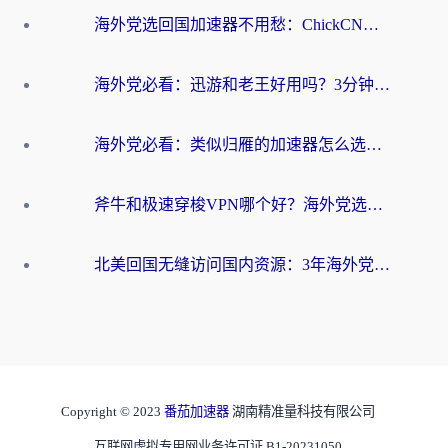
海外党选回国加速器不用愁：ChickCN和洞见哪个好？一篇搞定所有疑问
海外党必看：迅游和老王好用吗？3分钟选对加速国内网络的加速器
海外党必看：类似归雁的加速器怎么选？一篇搞定无缝访问国内资源
斧牛和极速穿梭VPN哪个好？海外党选回国加速器必看的真实对比与避坑指南
北美回国无缝访问国内资源：3年海外党亲测的加速器选择指南
Copyright © 2023
番茄加速器
湖南精准量科技有限公司
互联网虚拟专用网业务许可证 B1-20231050