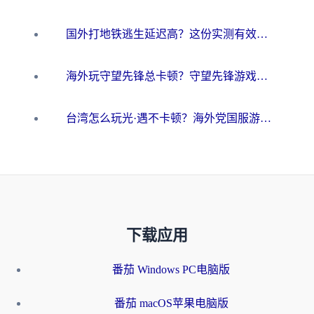
国外打地铁逃生延迟高？这份实测有效的低延迟指南帮你吃鸡
海外玩守望先锋总卡顿？守望先锋游戏加速器在哪里买&避坑指南（附欧洲非洲游戏实测）
台湾怎么玩光·遇不卡顿？海外党国服游戏加速终极攻略（附实测体验）
下载应用
番茄 Windows PC电脑版
番茄 macOS苹果电脑版