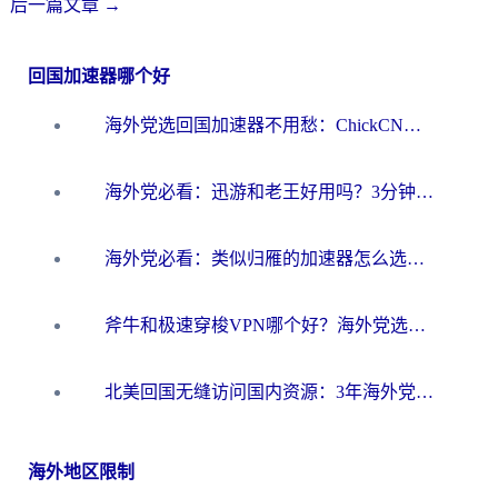
后一篇文章
→
回国加速器哪个好
海外党选回国加速器不用愁：ChickCN和洞见哪个好？一篇搞定所有疑问
海外党必看：迅游和老王好用吗？3分钟选对加速国内网络的加速器
海外党必看：类似归雁的加速器怎么选？一篇搞定无缝访问国内资源
斧牛和极速穿梭VPN哪个好？海外党选回国加速器必看的真实对比与避坑指南
北美回国无缝访问国内资源：3年海外党亲测的加速器选择指南
海外地区限制