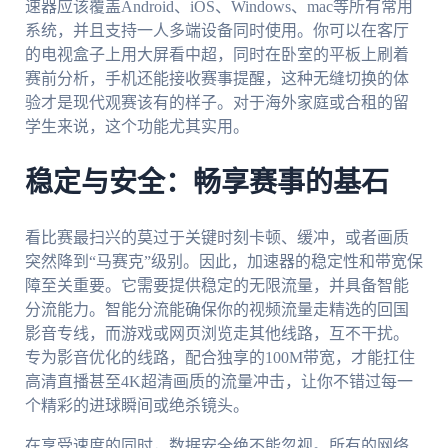
速器应该覆盖Android、iOS、Windows、mac等所有常用
系统，并且支持一人多端设备同时使用。你可以在客厅
的电视盒子上用大屏看中超，同时在卧室的平板上刷着
赛前分析，手机还能接收赛事提醒，这种无缝切换的体
验才是现代观赛该有的样子。对于海外家庭或合租的留
学生来说，这个功能尤其实用。
稳定与安全：畅享赛事的基石
看比赛最扫兴的莫过于关键时刻卡顿、缓冲，或者画质
突然降到“马赛克”级别。因此，加速器的稳定性和带宽保
障至关重要。它需要提供稳定的无限流量，并具备智能
分流能力。智能分流能确保你的视频流量走精选的回国
影音专线，而游戏或网页浏览走其他线路，互不干扰。
专为影音优化的线路，配合独享的100M带宽，才能扛住
高清直播甚至4K超清画质的流量冲击，让你不错过每一
个精彩的进球瞬间或绝杀镜头。
在享受速度的同时，数据安全绝不能忽视。所有的网络