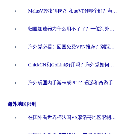
MalusVPN好用吗？和uuVPN哪个好？海外党无缝访问国内资源的真实对比与选择指南
归雁加速器为什么用不了了？一位海外游子的真实困惑与技术解答
海外党必看：回国免费VPN推荐？别踩坑！教你选对加速器无缝刷国内资源
ChickCN和GoLink好用吗？海外党如何选对回国加速器
海外玩国内手游卡成PPT？迅游和奇游手游哪个好？一篇讲透回国加速器怎么选
海外地区限制
在国外看世界杯法国VS摩洛哥地区限制？这篇指南让你流畅看中文解说无压力