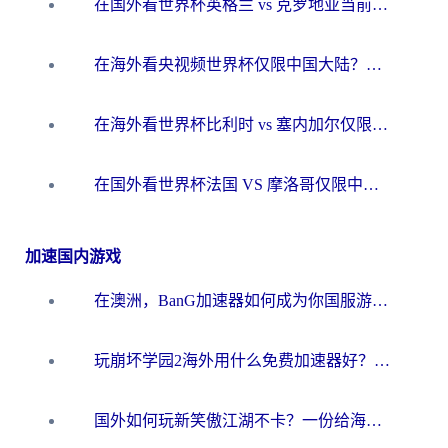
在国外看世界杯英格兰 vs 克罗地亚当前地区不可播放？这篇指南帮你搞定所有海外观赛难题
在海外看央视频世界杯仅限中国大陆？这篇指南帮你解锁中文解说+无卡顿直播
在海外看世界杯比利时 vs 塞内加尔仅限中国大陆？我找到了最流畅的中文解说之路
在国外看世界杯法国 VS 摩洛哥仅限中国大陆？海外党这样看中文解说赛事不卡顿
加速国内游戏
在澳洲，BanG加速器如何成为你国服游戏的“时光机”？
玩崩坏学园2海外用什么免费加速器好？2026海外党亲测国服游戏加速指南
国外如何玩新笑傲江湖不卡？一份给海外游子的终极网络指南