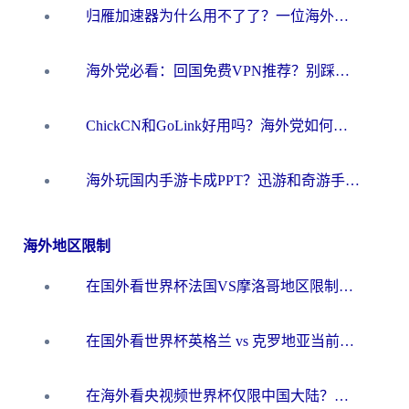
归雁加速器为什么用不了了？一位海外游子的真实困惑与技术解答
海外党必看：回国免费VPN推荐？别踩坑！教你选对加速器无缝刷国内资源
ChickCN和GoLink好用吗？海外党如何选对回国加速器
海外玩国内手游卡成PPT？迅游和奇游手游哪个好？一篇讲透回国加速器怎么选
海外地区限制
在国外看世界杯法国VS摩洛哥地区限制？这篇指南让你流畅看中文解说无压力
在国外看世界杯英格兰 vs 克罗地亚当前地区不可播放？这篇指南帮你搞定所有海外观赛难题
在海外看央视频世界杯仅限中国大陆？这篇指南帮你解锁中文解说+无卡顿直播