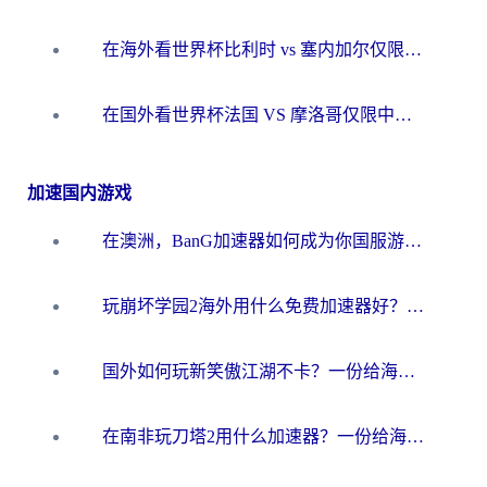
在海外看世界杯比利时 vs 塞内加尔仅限中国大陆？我找到了最流畅的中文解说之路
在国外看世界杯法国 VS 摩洛哥仅限中国大陆？海外党这样看中文解说赛事不卡顿
加速国内游戏
在澳洲，BanG加速器如何成为你国服游戏的“时光机”？
玩崩坏学园2海外用什么免费加速器好？2026海外党亲测国服游戏加速指南
国外如何玩新笑傲江湖不卡？一份给海外游子的终极网络指南
在南非玩刀塔2用什么加速器？一份给海外游子的终极生存指南