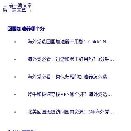
←
前一篇文章
后一篇文章
→
回国加速器哪个好
海外党选回国加速器不用愁：ChickCN和洞见哪个好？一篇搞定所有疑问
海外党必看：迅游和老王好用吗？3分钟选对加速国内网络的加速器
海外党必看：类似归雁的加速器怎么选？一篇搞定无缝访问国内资源
斧牛和极速穿梭VPN哪个好？海外党选回国加速器必看的真实对比与避坑指南
北美回国无缝访问国内资源：3年海外党亲测的加速器选择指南