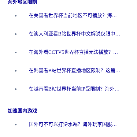
海外地区限制
在美国看世界杯当前地区不可播放？海外党体育观赛终极指南来了！
在澳大利亚看B站世界杯中文解说仅限中国大陆？这篇指南帮你打破限制看遍赛事
在海外看CCTV5世界杯直播无法播放？这篇指南让你和国内球迷同步呐喊
在韩国看B站世界杯直播地区限制？这篇指南让你告别“当前地区不可播放”
在越南看B站世界杯当前IP受限制？海外党体育观赛终极指南来了
加速国内游戏
国外可不可以打逆水寒？海外玩家国服畅玩终极指南（附漫威荒野乱斗加速方案）