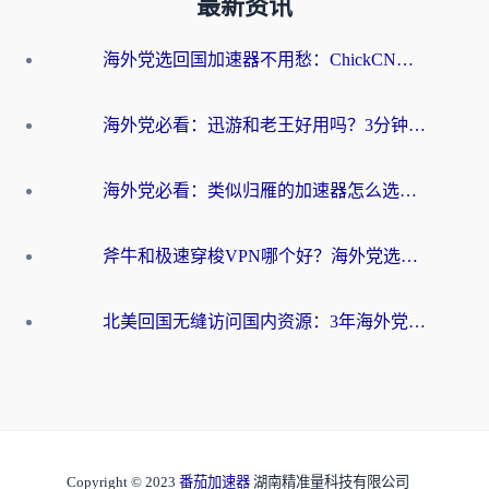
最新资讯
海外党选回国加速器不用愁：ChickCN和洞见哪个好？一篇搞定所有疑问
海外党必看：迅游和老王好用吗？3分钟选对加速国内网络的加速器
海外党必看：类似归雁的加速器怎么选？一篇搞定无缝访问国内资源
斧牛和极速穿梭VPN哪个好？海外党选回国加速器必看的真实对比与避坑指南
北美回国无缝访问国内资源：3年海外党亲测的加速器选择指南
Copyright © 2023
番茄加速器
湖南精准量科技有限公司