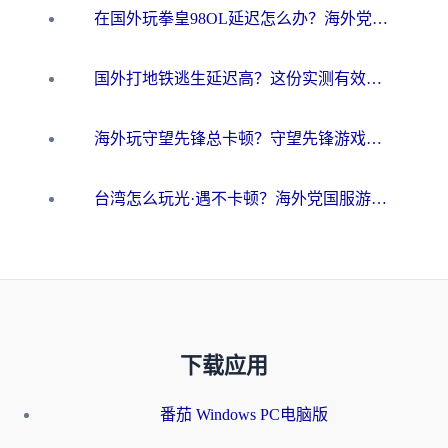
在国外玩拳皇98OL延迟怎么办？海外党亲测有效的低延迟指南
国外打地铁逃生延迟高？这份实测有效的低延迟指南帮你吃鸡
海外玩守望先锋总卡顿？守望先锋游戏加速器在哪里买&避坑指南（附欧洲非洲游戏实测）
台湾怎么玩光·遇不卡顿？海外党国服游戏加速终极攻略（附实测体验）
下载应用
番茄 Windows PC电脑版