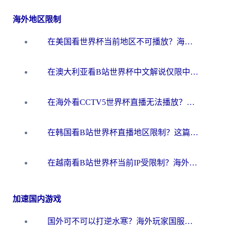
海外地区限制
在美国看世界杯当前地区不可播放？海外党体育观赛终极指南来了！
在澳大利亚看B站世界杯中文解说仅限中国大陆？这篇指南帮你打破限制看遍赛事
在海外看CCTV5世界杯直播无法播放？这篇指南让你和国内球迷同步呐喊
在韩国看B站世界杯直播地区限制？这篇指南让你告别“当前地区不可播放”
在越南看B站世界杯当前IP受限制？海外党体育观赛终极指南来了
加速国内游戏
国外可不可以打逆水寒？海外玩家国服畅玩终极指南（附漫威荒野乱斗加速方案）