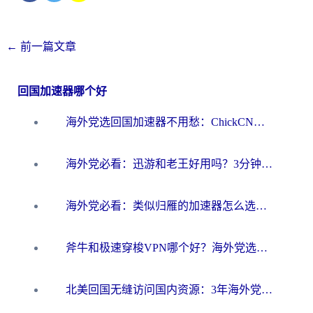
←
前一篇文章
回国加速器哪个好
海外党选回国加速器不用愁：ChickCN和洞见哪个好？一篇搞定所有疑问
海外党必看：迅游和老王好用吗？3分钟选对加速国内网络的加速器
海外党必看：类似归雁的加速器怎么选？一篇搞定无缝访问国内资源
斧牛和极速穿梭VPN哪个好？海外党选回国加速器必看的真实对比与避坑指南
北美回国无缝访问国内资源：3年海外党亲测的加速器选择指南