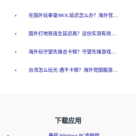
在国外玩拳皇98OL延迟怎么办？海外党亲测有效的低延迟指南
国外打地铁逃生延迟高？这份实测有效的低延迟指南帮你吃鸡
海外玩守望先锋总卡顿？守望先锋游戏加速器在哪里买&避坑指南（附欧洲非洲游戏实测）
台湾怎么玩光·遇不卡顿？海外党国服游戏加速终极攻略（附实测体验）
下载应用
番茄 Windows PC电脑版