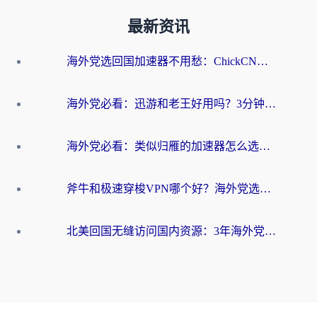
最新资讯
海外党选回国加速器不用愁：ChickCN和洞见哪个好？一篇搞定所有疑问
海外党必看：迅游和老王好用吗？3分钟选对加速国内网络的加速器
海外党必看：类似归雁的加速器怎么选？一篇搞定无缝访问国内资源
斧牛和极速穿梭VPN哪个好？海外党选回国加速器必看的真实对比与避坑指南
北美回国无缝访问国内资源：3年海外党亲测的加速器选择指南