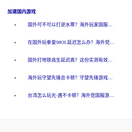
加速国内游戏
国外可不可以打逆水寒？海外玩家国服畅玩终极指南（附漫威荒野乱斗加速方案）
在国外玩拳皇98OL延迟怎么办？海外党亲测有效的低延迟指南
国外打地铁逃生延迟高？这份实测有效的低延迟指南帮你吃鸡
海外玩守望先锋总卡顿？守望先锋游戏加速器在哪里买&避坑指南（附欧洲非洲游戏实测）
台湾怎么玩光·遇不卡顿？海外党国服游戏加速终极攻略（附实测体验）