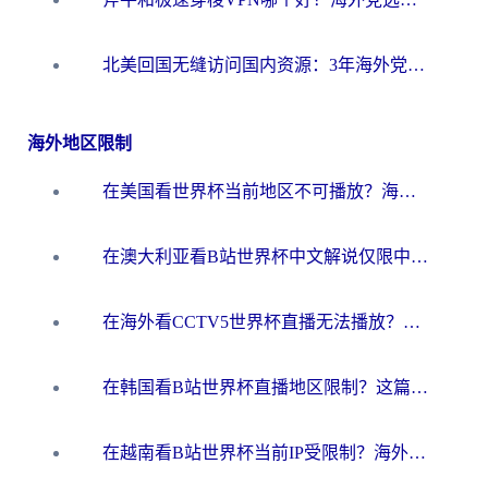
北美回国无缝访问国内资源：3年海外党亲测的加速器选择指南
海外地区限制
在美国看世界杯当前地区不可播放？海外党体育观赛终极指南来了！
在澳大利亚看B站世界杯中文解说仅限中国大陆？这篇指南帮你打破限制看遍赛事
在海外看CCTV5世界杯直播无法播放？这篇指南让你和国内球迷同步呐喊
在韩国看B站世界杯直播地区限制？这篇指南让你告别“当前地区不可播放”
在越南看B站世界杯当前IP受限制？海外党体育观赛终极指南来了