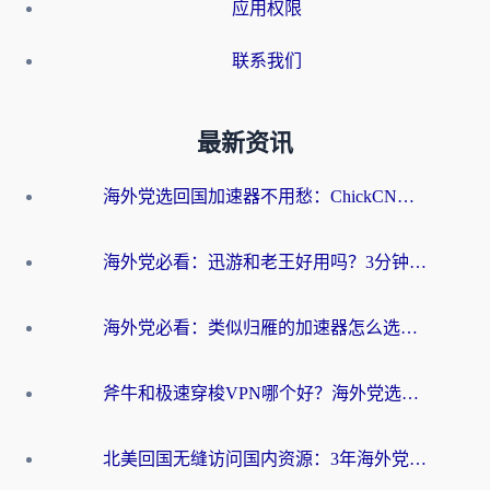
应用权限
联系我们
最新资讯
海外党选回国加速器不用愁：ChickCN和洞见哪个好？一篇搞定所有疑问
海外党必看：迅游和老王好用吗？3分钟选对加速国内网络的加速器
海外党必看：类似归雁的加速器怎么选？一篇搞定无缝访问国内资源
斧牛和极速穿梭VPN哪个好？海外党选回国加速器必看的真实对比与避坑指南
北美回国无缝访问国内资源：3年海外党亲测的加速器选择指南