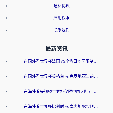
隐私协议
应用权限
联系我们
最新资讯
在国外看世界杯法国VS摩洛哥地区限制？这篇指南让你流畅看中文解说无压力
在国外看世界杯英格兰 vs 克罗地亚当前地区不可播放？这篇指南帮你搞定所有海外观赛难题
在海外看央视频世界杯仅限中国大陆？这篇指南帮你解锁中文解说+无卡顿直播
在海外看世界杯比利时 vs 塞内加尔仅限中国大陆？我找到了最流畅的中文解说之路