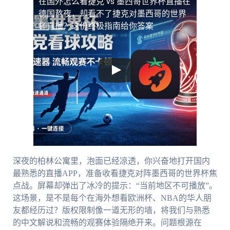
在国外怎么看捷克 vs 墨西哥世界杯直播
在
德国熬夜，却看不了捷克对墨西哥的世界
杯直播？这份终极指南给你答案
深夜的柏林公寓里，泡面已经凉透，你兴奋地打开国内
最熟悉的直播APP，准备收看捷克对阵墨西哥的世界杯焦
点战。屏幕却弹出了冰冷的提示：“当前地区不可播放”。
这场景，是不是每个在海外想看欧洲杯、NBA的华人朋
友都经历过？版权限制像一道无形的墙，将我们与熟悉
的中文解说和流畅的观赛体验隔绝开来。问题根源在