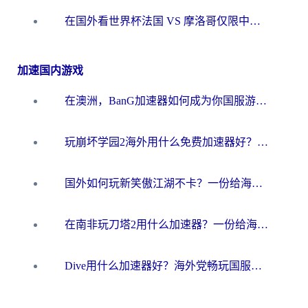
在国外看世界杯法国 VS 摩洛哥仅限中国大陆？海外党这样看中文解说赛事不卡顿
加速国内游戏
在澳洲，BanG加速器如何成为你国服游戏的“时光机”？
玩崩坏学园2海外用什么免费加速器好？2026海外党亲测国服游戏加速指南
国外如何玩新笑傲江湖不卡？一份给海外游子的终极网络指南
在南非玩刀塔2用什么加速器？一份给海外游子的终极生存指南
Dive用什么加速器好？海外党畅玩国服游戏的终极避坑指南