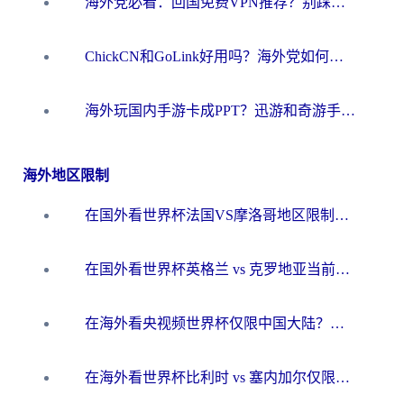
海外党必看：回国免费VPN推荐？别踩坑！教你选对加速器无缝刷国内资源
ChickCN和GoLink好用吗？海外党如何选对回国加速器
海外玩国内手游卡成PPT？迅游和奇游手游哪个好？一篇讲透回国加速器怎么选
海外地区限制
在国外看世界杯法国VS摩洛哥地区限制？这篇指南让你流畅看中文解说无压力
在国外看世界杯英格兰 vs 克罗地亚当前地区不可播放？这篇指南帮你搞定所有海外观赛难题
在海外看央视频世界杯仅限中国大陆？这篇指南帮你解锁中文解说+无卡顿直播
在海外看世界杯比利时 vs 塞内加尔仅限中国大陆？我找到了最流畅的中文解说之路