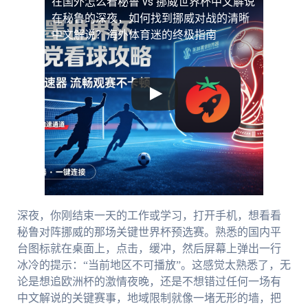
在国外怎么看秘鲁 vs 挪威世界杯中文解说
在秘鲁的深夜，如何找到挪威对战的清晰
中文解说？海外体育迷的终极指南
深夜，你刚结束一天的工作或学习，打开手机，想看看
秘鲁对阵挪威的那场关键世界杯预选赛。熟悉的国内平
台图标就在桌面上，点击，缓冲，然后屏幕上弹出一行
冰冷的提示：“当前地区不可播放”。这感觉太熟悉了，无
论是想追欧洲杯的激情夜晚，还是不想错过任何一场有
中文解说的关键赛事，地域限制就像一堵无形的墙，把