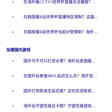
在海外看CCTV5世界杯直播无法播放？这篇指南让你和国内球迷同步呐喊
在韩国看B站世界杯直播地区限制？这篇指南让你告别“当前地区不可播放”
在越南看B站世界杯当前IP受限制？海外党体育观赛终极指南来了
加速国内游戏
国外可不可以打逆水寒？海外玩家国服畅玩终极指南（附漫威荒野乱斗加速方案）
在国外玩拳皇98OL延迟怎么办？海外党亲测有效的低延迟指南
国外打地铁逃生延迟高？这份实测有效的低延迟指南帮你吃鸡
海外玩守望先锋总卡顿？守望先锋游戏加速器在哪里买&避坑指南（附欧洲非洲游戏实测）